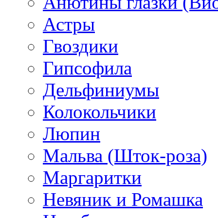
Анютины глазки (Ви
Астры
Гвоздики
Гипсофила
Дельфиниумы
Колокольчики
Люпин
Мальва (Шток-роза)
Маргаритки
Невяник и Ромашка