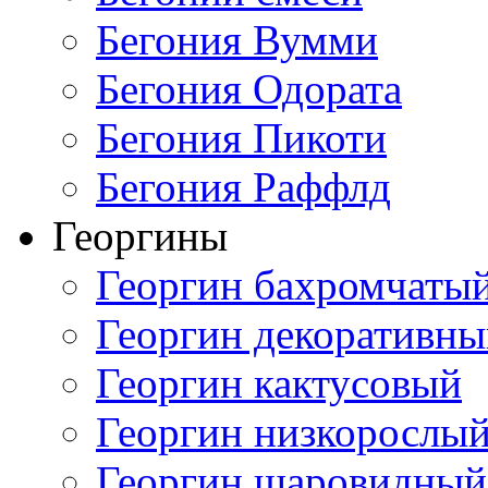
Бегония Вумми
Бегония Одората
Бегония Пикоти
Бегония Раффлд
Георгины
Георгин бахромчаты
Георгин декоративн
Георгин кактусовый
Георгин низкорослы
Георгин шаровидный