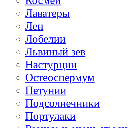
Космеи
Лаватеры
Лен
Лобелии
Львиный зев
Настурции
Остеоспермум
Петунии
Подсолнечники
Портулаки