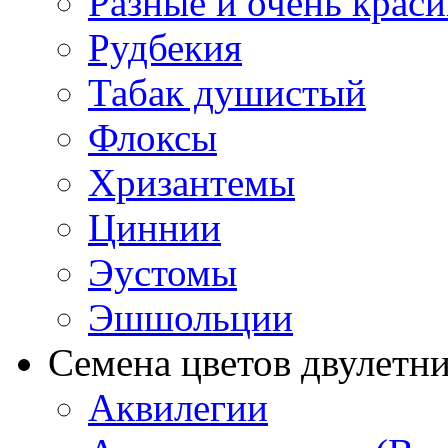
Разные и очень крас
Рудбекия
Табак душистый
Флоксы
Хризантемы
Циннии
Эустомы
Эшшольции
Семена цветов двулетн
Аквилегии