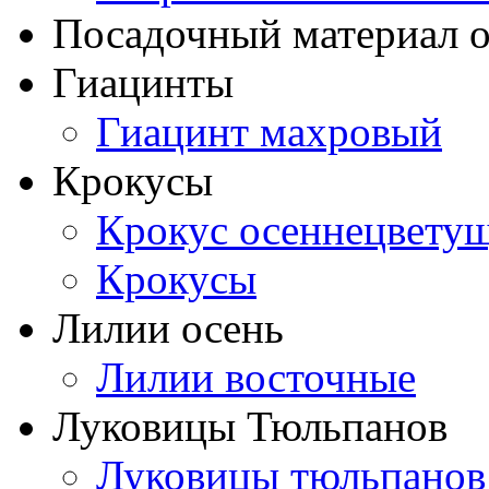
Посадочный материал о
Гиацинты
Гиацинт махровый
Крокусы
Крокус осеннецвету
Крокусы
Лилии осень
Лилии восточные
Луковицы Тюльпанов
Луковицы тюльпанов