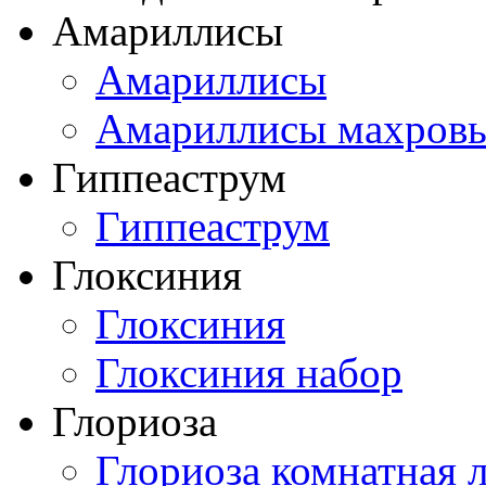
Амариллисы
Амариллисы
Амариллисы махров
Гиппеаструм
Гиппеаструм
Глоксиния
Глоксиния
Глоксиния набор
Глориоза
Глориоза комнатная 