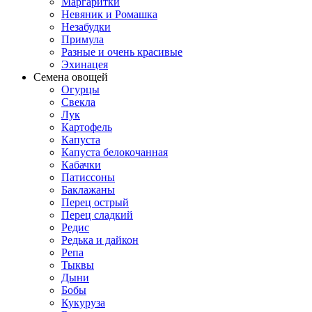
Маргаритки
Невяник и Ромашка
Незабудки
Примула
Разные и очень красивые
Эхинацея
Семена овощей
Огурцы
Свекла
Лук
Картофель
Капуста
Капуста белокочанная
Кабачки
Патиссоны
Баклажаны
Перец острый
Перец сладкий
Редис
Редька и дайкон
Репа
Тыквы
Дыни
Бобы
Кукуруза