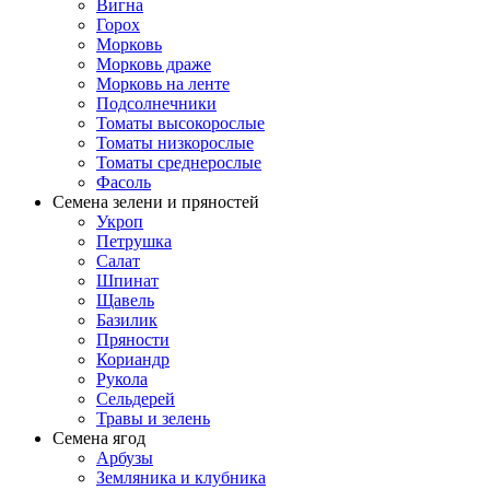
Вигна
Горох
Морковь
Морковь драже
Морковь на ленте
Подсолнечники
Томаты высокорослые
Томаты низкорослые
Томаты среднерослые
Фасоль
Семена зелени и пряностей
Укроп
Петрушка
Салат
Шпинат
Щавель
Базилик
Пряности
Кориандр
Рукола
Сельдерей
Травы и зелень
Семена ягод
Арбузы
Земляника и клубника