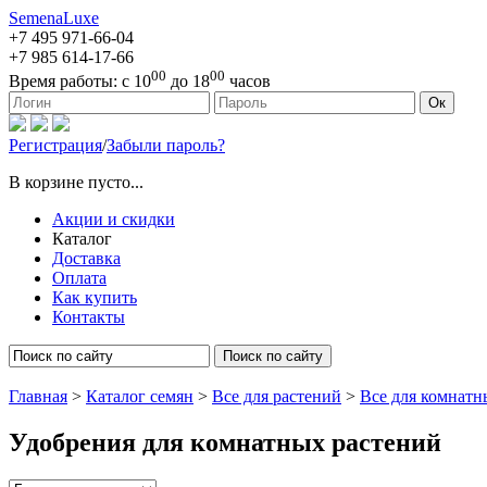
SemenaLuxe
+7 495
971-66-04
+7 985
614-17-66
00
00
Время работы:
с 10
до 18
часов
127473, г. Москва, ул. Краснопролетарская, д. 16, стр. 1
Ок
Регистрация
/
Забыли пароль?
В корзине пусто...
Акции и скидки
Каталог
Доставка
Оплата
Как купить
Контакты
Поиск по сайту
Главная
>
Каталог семян
>
Все для растений
>
Все для комнатн
Удобрения для комнатных растений