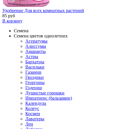
Удобрение Для всех комнатных растений
85 руб
В корзину
Семена
Семена цветов однолетних
Агератумы
Алиссумы
Амаранты
Астры
Бархатцы
Васильки
Газании
Гвоздики
Георгины
Годеции
Душистые горошки
Импатиенс (бальзамин)
Календула
Колеус
Космеи
Лаватеры
Лен