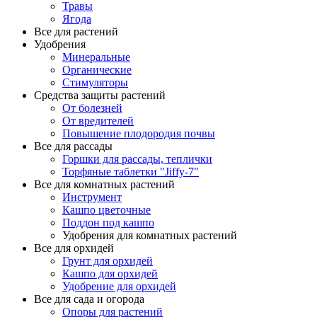
Травы
Ягода
Все для растений
Удобрения
Минеральные
Органические
Стимуляторы
Средства защиты растений
От болезней
От вредителей
Повышение плодородия почвы
Все для рассады
Горшки для рассады, теплички
Торфяные таблетки "Jiffy-7"
Все для комнатных растений
Инструмент
Кашпо цветочные
Поддон под кашпо
Удобрения для комнатных растений
Все для орхидей
Грунт для орхидей
Кашпо для орхидей
Удобрение для орхидей
Все для сада и огорода
Опоры для растений