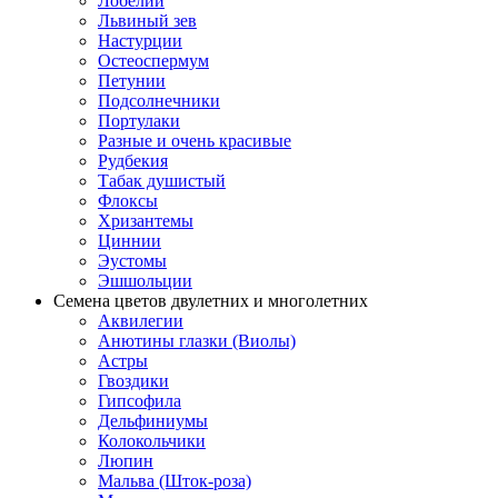
Лобелии
Львиный зев
Настурции
Остеоспермум
Петунии
Подсолнечники
Портулаки
Разные и очень красивые
Рудбекия
Табак душистый
Флоксы
Хризантемы
Циннии
Эустомы
Эшшольции
Семена цветов двулетних и многолетних
Аквилегии
Анютины глазки (Виолы)
Астры
Гвоздики
Гипсофила
Дельфиниумы
Колокольчики
Люпин
Мальва (Шток-роза)