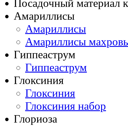
Посадочный материал к
Амариллисы
Амариллисы
Амариллисы махров
Гиппеаструм
Гиппеаструм
Глоксиния
Глоксиния
Глоксиния набор
Глориоза