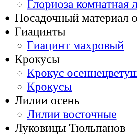
Глориоза комнатная 
Посадочный материал о
Гиацинты
Гиацинт махровый
Крокусы
Крокус осеннецвету
Крокусы
Лилии осень
Лилии восточные
Луковицы Тюльпанов