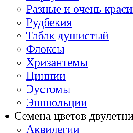
Разные и очень крас
Рудбекия
Табак душистый
Флоксы
Хризантемы
Циннии
Эустомы
Эшшольции
Семена цветов двулетн
Аквилегии