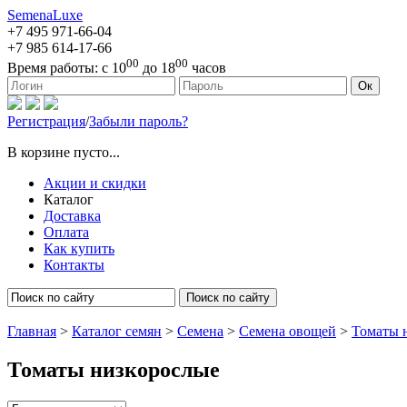
SemenaLuxe
+7 495
971-66-04
+7 985
614-17-66
00
00
Время работы:
с 10
до 18
часов
127473, г. Москва, ул. Краснопролетарская, д. 16, стр. 1
Ок
Регистрация
/
Забыли пароль?
В корзине пусто...
Акции и скидки
Каталог
Доставка
Оплата
Как купить
Контакты
Поиск по сайту
Главная
>
Каталог семян
>
Семена
>
Семена овощей
>
Томаты 
Томаты низкорослые