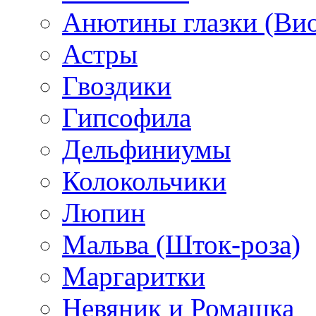
Анютины глазки (Ви
Астры
Гвоздики
Гипсофила
Дельфиниумы
Колокольчики
Люпин
Мальва (Шток-роза)
Маргаритки
Невяник и Ромашка