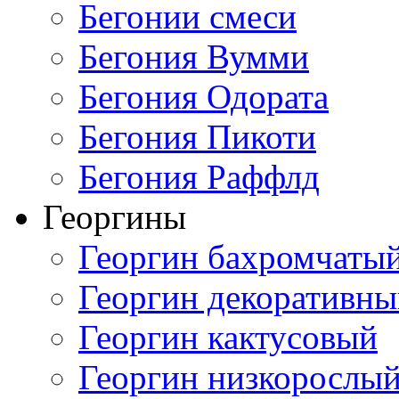
Бегонии смеси
Бегония Вумми
Бегония Одората
Бегония Пикоти
Бегония Раффлд
Георгины
Георгин бахромчаты
Георгин декоративн
Георгин кактусовый
Георгин низкорослы