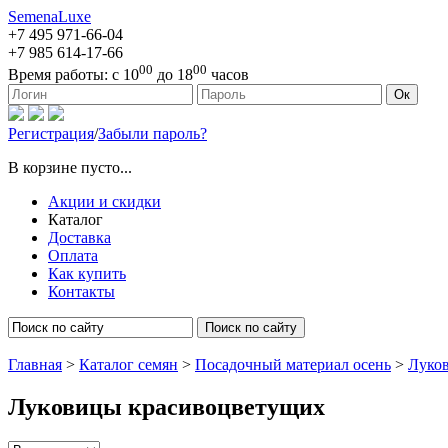
SemenaLuxe
+7 495
971-66-04
+7 985
614-17-66
00
00
Время работы:
с 10
до 18
часов
127473, г. Москва, ул. Краснопролетарская, д. 16, стр. 1
Ок
Регистрация
/
Забыли пароль?
В корзине пусто...
Акции и скидки
Каталог
Доставка
Оплата
Как купить
Контакты
Поиск по сайту
Главная
>
Каталог семян
>
Посадочный материал осень
>
Луко
Луковицы красивоцветущих