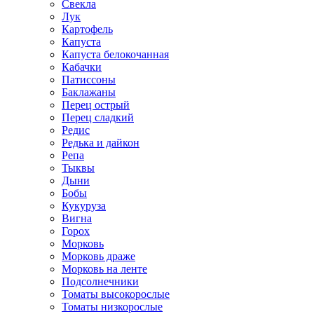
Свекла
Лук
Картофель
Капуста
Капуста белокочанная
Кабачки
Патиссоны
Баклажаны
Перец острый
Перец сладкий
Редис
Редька и дайкон
Репа
Тыквы
Дыни
Бобы
Кукуруза
Вигна
Горох
Морковь
Морковь драже
Морковь на ленте
Подсолнечники
Томаты высокорослые
Томаты низкорослые