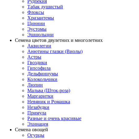
Рудбекия
Табак душистый
Флоксы
Хризантемы
Циннии
Эустомы
Эшшольции
Семена цветов двулетних и многолетних
Аквилегии
Анютины глазки (Виолы)
Астры
Гвоздики
Гипсофила
Дельфиниумы
Колокольчики
Люпин
Мальва (Шток-роза)
Маргаритки
Невяник и Ромашка
Незабудки
Примула
Разные и очень красивые
Эхинацея
Семена овощей
Огурцы