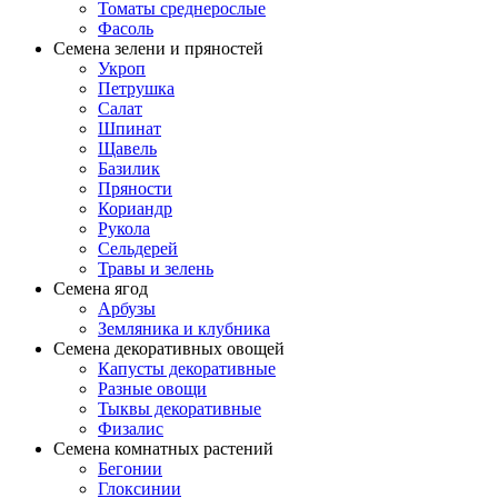
Томаты среднерослые
Фасоль
Семена зелени и пряностей
Укроп
Петрушка
Салат
Шпинат
Щавель
Базилик
Пряности
Кориандр
Рукола
Сельдерей
Травы и зелень
Семена ягод
Арбузы
Земляника и клубника
Семена декоративных овощей
Капусты декоративные
Разные овощи
Тыквы декоративные
Физалис
Семена комнатных растений
Бегонии
Глоксинии