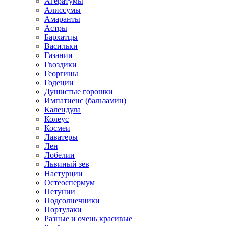
Агератумы
Алиссумы
Амаранты
Астры
Бархатцы
Васильки
Газании
Гвоздики
Георгины
Годеции
Душистые горошки
Импатиенс (бальзамин)
Календула
Колеус
Космеи
Лаватеры
Лен
Лобелии
Львиный зев
Настурции
Остеоспермум
Петунии
Подсолнечники
Портулаки
Разные и очень красивые