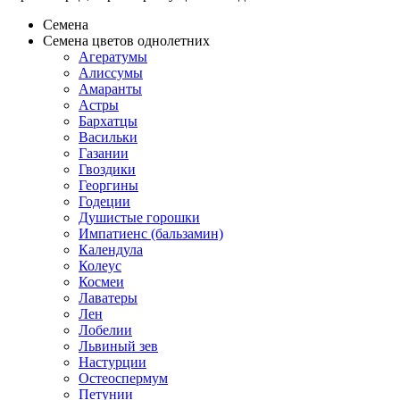
Семена
Семена цветов однолетних
Агератумы
Алиссумы
Амаранты
Астры
Бархатцы
Васильки
Газании
Гвоздики
Георгины
Годеции
Душистые горошки
Импатиенс (бальзамин)
Календула
Колеус
Космеи
Лаватеры
Лен
Лобелии
Львиный зев
Настурции
Остеоспермум
Петунии