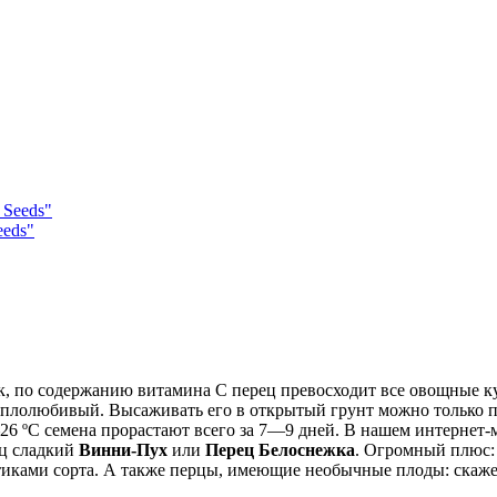
eeds"
ак, по содержанию витамина С перец превосходит все овощные ку
плолюбивый. Высаживать его в открытый грунт можно только пос
—26 ºC семена прорастают всего за 7—9 дней. В нашем интернет-
ец сладкий
Винни-Пух
или
Перец Белоснежка
. Огромный плюс:
иками сорта. А также перцы, имеющие необычные плоды: скаж