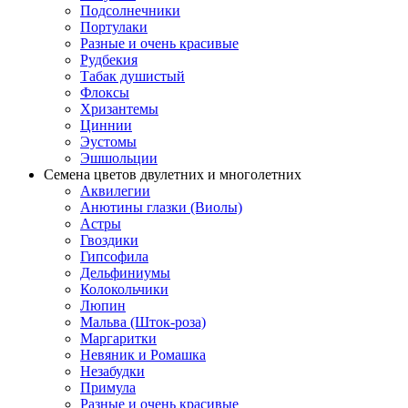
Подсолнечники
Портулаки
Разные и очень красивые
Рудбекия
Табак душистый
Флоксы
Хризантемы
Циннии
Эустомы
Эшшольции
Семена цветов двулетних и многолетних
Аквилегии
Анютины глазки (Виолы)
Астры
Гвоздики
Гипсофила
Дельфиниумы
Колокольчики
Люпин
Мальва (Шток-роза)
Маргаритки
Невяник и Ромашка
Незабудки
Примула
Разные и очень красивые