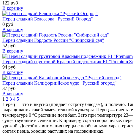
122 руб
В корзину
Перец сладкий Белозерка "Русский Огород"
0 руб
В корзину
Перец сладкий Гордость России "Сибирский сад"
52 руб
В корзину
Перец сладкий грунтовой Красный подснежник F1 "Premium S
94 руб
В корзину
Перец сладкий Калифорнийское чудо "Русский огород"
37 руб
В корзину
1
2
3
4
5
Перец — это и вкусно (придает остроту блюдам), и полезно. Т
выращивания такой замечательной культуры. Перец — очень те
температуре 0 ºС растение погибает. Зато при температуре 23
существующие в селекции. К примеру, сорта скороспелые: пер
урожай. Достойны внимания перцы с необычными характерист
сортах перца, хорошо растущих на подоконниках.