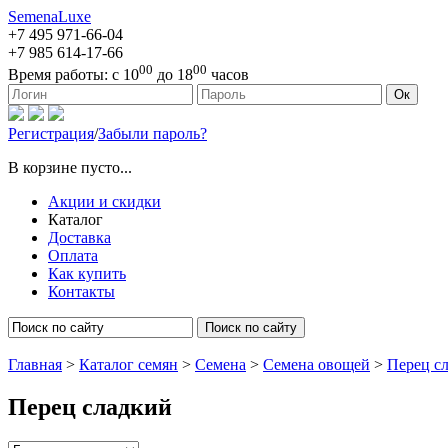
SemenaLuxe
+7 495
971-66-04
+7 985
614-17-66
00
00
Время работы:
с 10
до 18
часов
127473, г. Москва, ул. Краснопролетарская, д. 16, стр. 1
Ок
Регистрация
/
Забыли пароль?
В корзине пусто...
Акции и скидки
Каталог
Доставка
Оплата
Как купить
Контакты
Поиск по сайту
Главная
>
Каталог семян
>
Семена
>
Семена овощей
>
Перец с
Перец сладкий