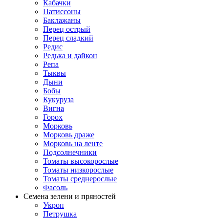
Кабачки
Патиссоны
Баклажаны
Перец острый
Перец сладкий
Редис
Редька и дайкон
Репа
Тыквы
Дыни
Бобы
Кукуруза
Вигна
Горох
Морковь
Морковь драже
Морковь на ленте
Подсолнечники
Томаты высокорослые
Томаты низкорослые
Томаты среднерослые
Фасоль
Семена зелени и пряностей
Укроп
Петрушка