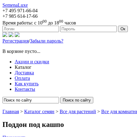
SemenaLuxe
+7 495
971-66-04
+7 985
614-17-66
00
00
Время работы:
с 10
до 18
часов
127473, г. Москва, ул. Краснопролетарская, д. 16, стр. 1
Ок
Регистрация
/
Забыли пароль?
В корзине пусто...
Акции и скидки
Каталог
Доставка
Оплата
Как купить
Контакты
Поиск по сайту
Главная
>
Каталог семян
>
Все для растений
>
Все для комнатн
Поддон под кашпо