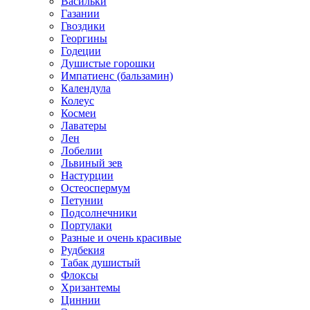
Васильки
Газании
Гвоздики
Георгины
Годеции
Душистые горошки
Импатиенс (бальзамин)
Календула
Колеус
Космеи
Лаватеры
Лен
Лобелии
Львиный зев
Настурции
Остеоспермум
Петунии
Подсолнечники
Портулаки
Разные и очень красивые
Рудбекия
Табак душистый
Флоксы
Хризантемы
Циннии