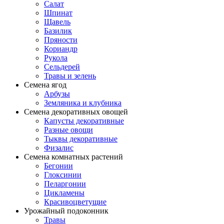
Салат
Шпинат
Щавель
Базилик
Пряности
Кориандр
Рукола
Сельдерей
Травы и зелень
Семена ягод
Арбузы
Земляника и клубника
Семена декоративных овощей
Капусты декоративные
Разные овощи
Тыквы декоративные
Физалис
Семена комнатных растений
Бегонии
Глоксинии
Пеларгонии
Цикламены
Красивоцветущие
Урожайный подоконник
Травы