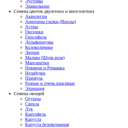
Эустомы
Эшшольции
Семена цветов двулетних и многолетних
Аквилегии
Анютины глазки (Виолы)
Астры
Гвоздики
Гипсофила
Дельфиниумы
Колокольчики
Люпин
Мальва (Шток-роза)
Маргаритки
Невяник и Ромашка
Незабудки
Примула
Разные и очень красивые
Эхинацея
Семена овощей
Огурцы
Свекла
Лук
Картофель
Капуста
Капуста белокочанная