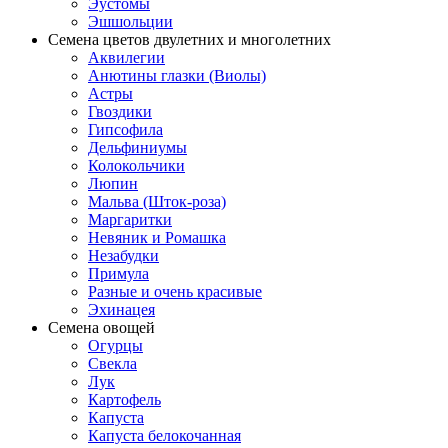
Эустомы
Эшшольции
Семена цветов двулетних и многолетних
Аквилегии
Анютины глазки (Виолы)
Астры
Гвоздики
Гипсофила
Дельфиниумы
Колокольчики
Люпин
Мальва (Шток-роза)
Маргаритки
Невяник и Ромашка
Незабудки
Примула
Разные и очень красивые
Эхинацея
Семена овощей
Огурцы
Свекла
Лук
Картофель
Капуста
Капуста белокочанная