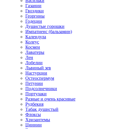
Васильки
Газании
Гвоздики
Георгины
Годеции
Душистые горошки
Импатиенс (бальзамин)
Календула
Колеус
Космеи
Лаватеры
Лен
Лобелии
Львиный зев
Настурции
Остеоспермум
Петунии
Подсолнечники
Портулаки
Разные и очень красивые
Рудбекия
Табак душистый
Флоксы
Хризантемы
Циннии