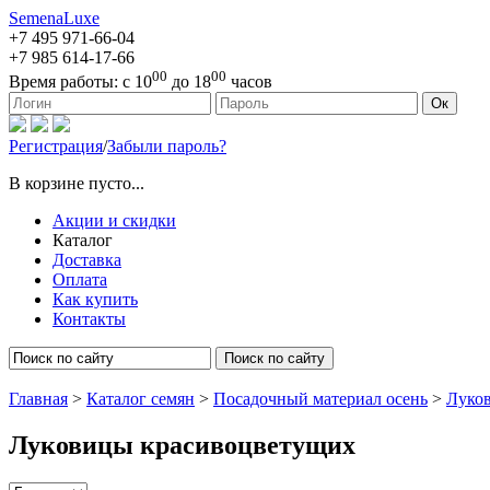
SemenaLuxe
+7 495
971-66-04
+7 985
614-17-66
00
00
Время работы:
с 10
до 18
часов
127473, г. Москва, ул. Краснопролетарская, д. 16, стр. 1
Ок
Регистрация
/
Забыли пароль?
В корзине пусто...
Акции и скидки
Каталог
Доставка
Оплата
Как купить
Контакты
Поиск по сайту
Главная
>
Каталог семян
>
Посадочный материал осень
>
Луко
Луковицы красивоцветущих