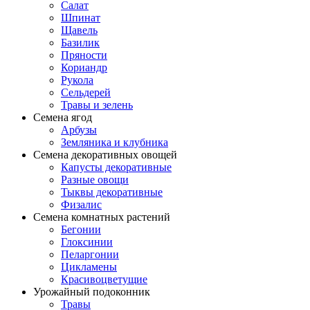
Салат
Шпинат
Щавель
Базилик
Пряности
Кориандр
Рукола
Сельдерей
Травы и зелень
Семена ягод
Арбузы
Земляника и клубника
Семена декоративных овощей
Капусты декоративные
Разные овощи
Тыквы декоративные
Физалис
Семена комнатных растений
Бегонии
Глоксинии
Пеларгонии
Цикламены
Красивоцветущие
Урожайный подоконник
Травы