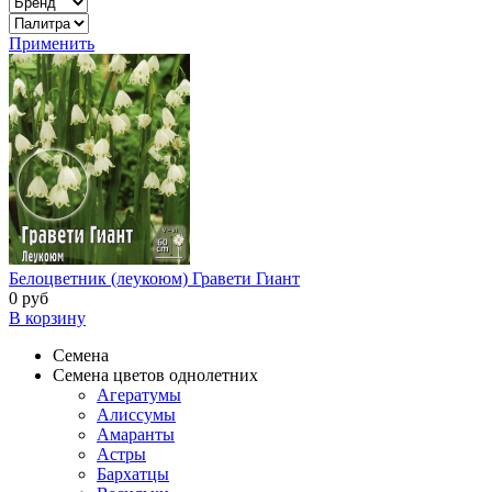
Применить
Белоцветник (леукоюм) Гравети Гиант
0 руб
В корзину
Семена
Семена цветов однолетних
Агератумы
Алиссумы
Амаранты
Астры
Бархатцы