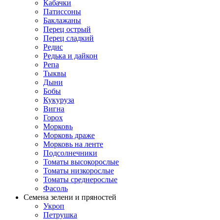
Кабачки
Патиссоны
Баклажаны
Перец острый
Перец сладкий
Редис
Редька и дайкон
Репа
Тыквы
Дыни
Бобы
Кукуруза
Вигна
Горох
Морковь
Морковь драже
Морковь на ленте
Подсолнечники
Томаты высокорослые
Томаты низкорослые
Томаты среднерослые
Фасоль
Семена зелени и пряностей
Укроп
Петрушка