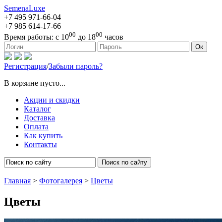
SemenaLuxe
+7 495
971-66-04
+7 985
614-17-66
00
00
Время работы:
с 10
до 18
часов
127473, г. Москва, ул. Краснопролетарская, д. 16, стр. 1
Ок
Регистрация
/
Забыли пароль?
В корзине пусто...
Акции и скидки
Каталог
Доставка
Оплата
Как купить
Контакты
Поиск по сайту
Главная
>
Фотогалерея
>
Цветы
Цветы