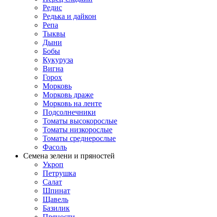
Редис
Редька и дайкон
Репа
Тыквы
Дыни
Бобы
Кукуруза
Вигна
Горох
Морковь
Морковь драже
Морковь на ленте
Подсолнечники
Томаты высокорослые
Томаты низкорослые
Томаты среднерослые
Фасоль
Семена зелени и пряностей
Укроп
Петрушка
Салат
Шпинат
Щавель
Базилик
Пряности