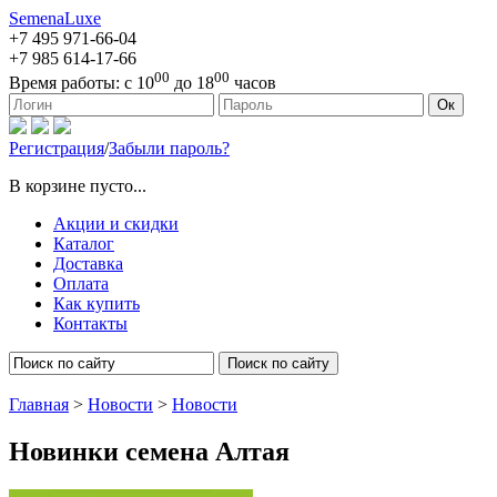
SemenaLuxe
+7 495
971-66-04
+7 985
614-17-66
00
00
Время работы:
с 10
до 18
часов
127473, г. Москва, ул. Краснопролетарская, д. 16, стр. 1
Ок
Регистрация
/
Забыли пароль?
В корзине пусто...
Акции и скидки
Каталог
Доставка
Оплата
Как купить
Контакты
Поиск по сайту
Главная
>
Новости
>
Новости
Новинки семена Алтая