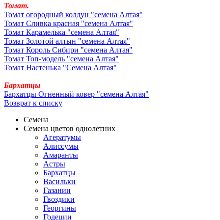
Томат.
Томат огородный колдун "семена Алтая"
Томат Сливка красная "семена Алтая"
Томат Карамелька "семена Алтая"
Томат Золотой алтын "семена Алтая"
Томат Король Сибири "семена Алтая"
Томат Топ-модель "семена Алтая"
Томат Настенька "Семена Алтая"
Бархатцы
Бархатцы Огненный ковер "семена Алтая"
Возврат к списку
Семена
Семена цветов однолетних
Агератумы
Алиссумы
Амаранты
Астры
Бархатцы
Васильки
Газании
Гвоздики
Георгины
Годеции