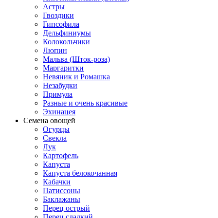
Астры
Гвоздики
Гипсофила
Дельфиниумы
Колокольчики
Люпин
Мальва (Шток-роза)
Маргаритки
Невяник и Ромашка
Незабудки
Примула
Разные и очень красивые
Эхинацея
Семена овощей
Огурцы
Свекла
Лук
Картофель
Капуста
Капуста белокочанная
Кабачки
Патиссоны
Баклажаны
Перец острый
Перец сладкий