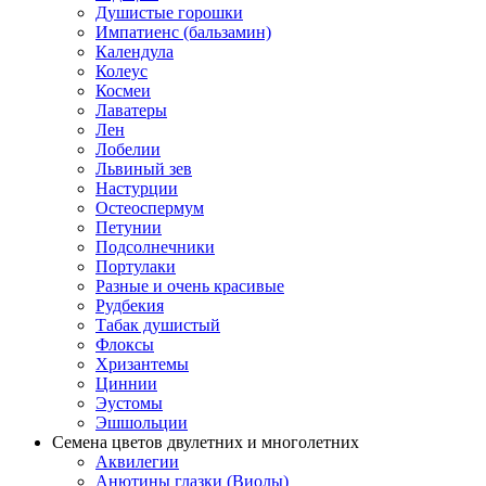
Душистые горошки
Импатиенс (бальзамин)
Календула
Колеус
Космеи
Лаватеры
Лен
Лобелии
Львиный зев
Настурции
Остеоспермум
Петунии
Подсолнечники
Портулаки
Разные и очень красивые
Рудбекия
Табак душистый
Флоксы
Хризантемы
Циннии
Эустомы
Эшшольции
Семена цветов двулетних и многолетних
Аквилегии
Анютины глазки (Виолы)