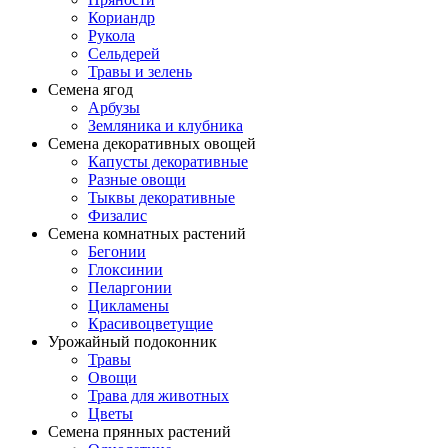
Кориандр
Рукола
Сельдерей
Травы и зелень
Семена ягод
Арбузы
Земляника и клубника
Семена декоративных овощей
Капусты декоративные
Разные овощи
Тыквы декоративные
Физалис
Семена комнатных растений
Бегонии
Глоксинии
Пеларгонии
Цикламены
Красивоцветущие
Урожайный подоконник
Травы
Овощи
Трава для животных
Цветы
Семена прянных растений