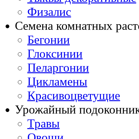
Физалис
Семена комнатных раст
Бегонии
Глоксинии
Пеларгонии
Цикламены
Красивоцветущие
Урожайный подоконни
Травы
Овощи