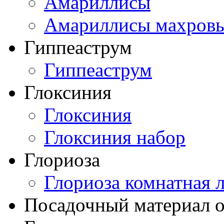
Амариллисы
Амариллисы махров
Гиппеаструм
Гиппеаструм
Глоксиния
Глоксиния
Глоксиния набор
Глориоза
Глориоза комнатная 
Посадочный материал о