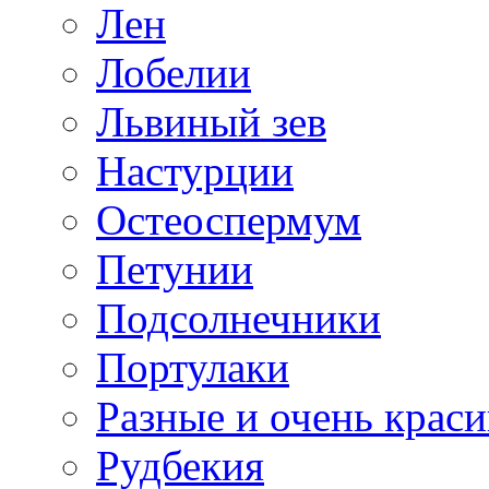
Лен
Лобелии
Львиный зев
Настурции
Остеоспермум
Петунии
Подсолнечники
Портулаки
Разные и очень крас
Рудбекия