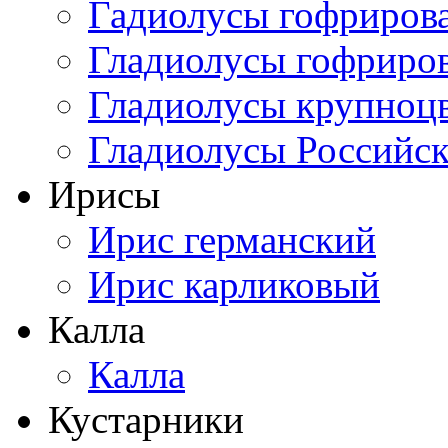
Гадиолусы гофриров
Гладиолусы гофриро
Гладиолусы крупноц
Гладиолусы Российск
Ирисы
Ирис германский
Ирис карликовый
Калла
Калла
Кустарники