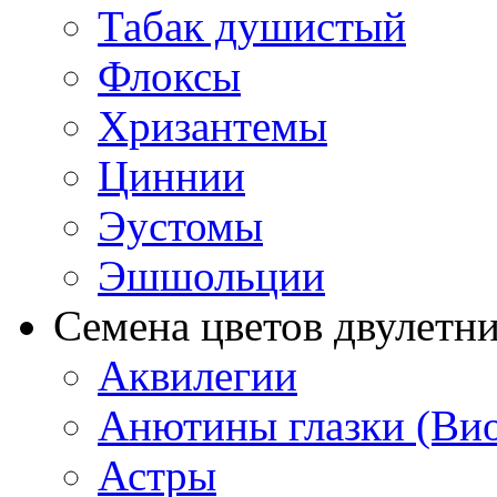
Табак душистый
Флоксы
Хризантемы
Циннии
Эустомы
Эшшольции
Семена цветов двулетн
Аквилегии
Анютины глазки (Ви
Астры