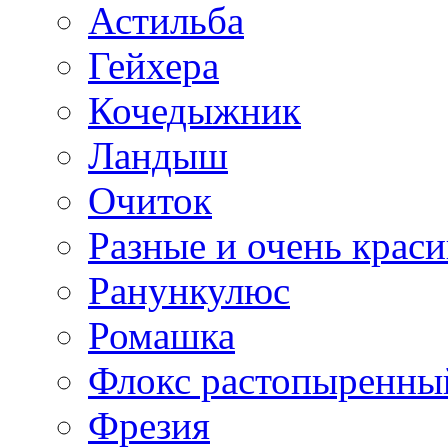
Астильба
Гейхера
Кочедыжник
Ландыш
Очиток
Разные и очень крас
Ранункулюс
Ромашка
Флокс растопыренны
Фрезия