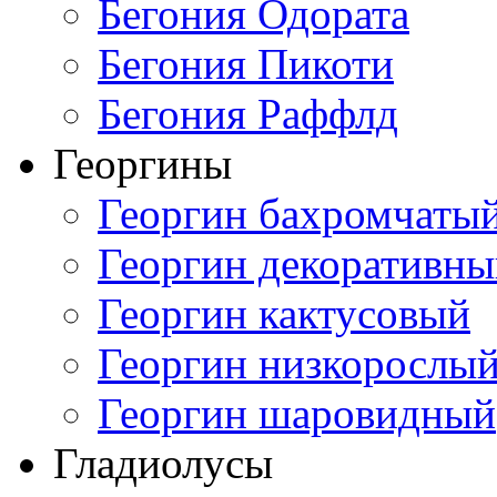
Бегония Одората
Бегония Пикоти
Бегония Раффлд
Георгины
Георгин бахромчаты
Георгин декоративн
Георгин кактусовый
Георгин низкорослы
Георгин шаровидный
Гладиолусы