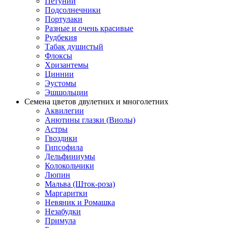
Петунии
Подсолнечники
Портулаки
Разные и очень красивые
Рудбекия
Табак душистый
Флоксы
Хризантемы
Циннии
Эустомы
Эшшольции
Семена цветов двулетних и многолетних
Аквилегии
Анютины глазки (Виолы)
Астры
Гвоздики
Гипсофила
Дельфиниумы
Колокольчики
Люпин
Мальва (Шток-роза)
Маргаритки
Невяник и Ромашка
Незабудки
Примула