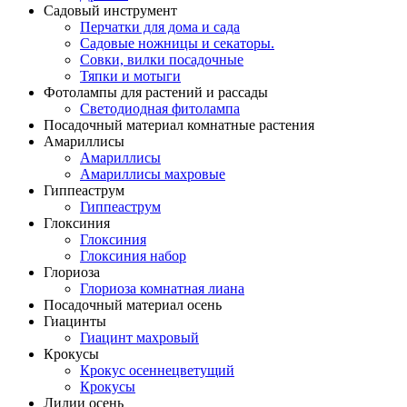
Садовый инструмент
Перчатки для дома и сада
Садовые ножницы и секаторы.
Совки, вилки посадочные
Тяпки и мотыги
Фотолампы для растений и рассады
Светодиодная фитолампа
Посадочный материал комнатные растения
Амариллисы
Амариллисы
Амариллисы махровые
Гиппеаструм
Гиппеаструм
Глоксиния
Глоксиния
Глоксиния набор
Глориоза
Глориоза комнатная лиана
Посадочный материал осень
Гиацинты
Гиацинт махровый
Крокусы
Крокус осеннецветущий
Крокусы
Лилии осень