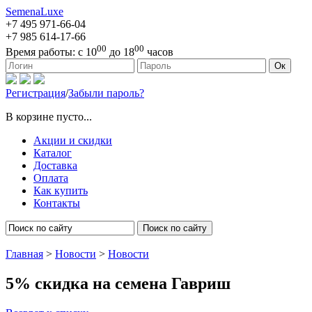
SemenaLuxe
+7 495
971-66-04
+7 985
614-17-66
00
00
Время работы:
с 10
до 18
часов
127473, г. Москва, ул. Краснопролетарская, д. 16, стр. 1
Ок
Регистрация
/
Забыли пароль?
В корзине пусто...
Акции и скидки
Каталог
Доставка
Оплата
Как купить
Контакты
Поиск по сайту
Главная
>
Новости
>
Новости
5% скидка на семена Гавриш