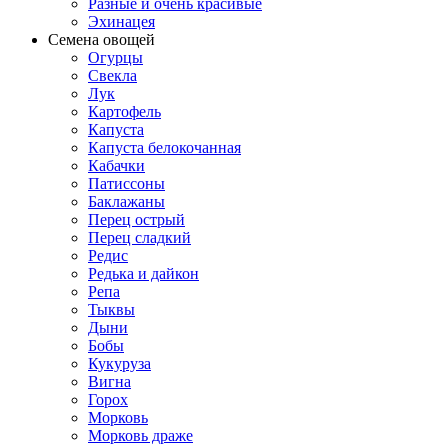
Разные и очень красивые
Эхинацея
Семена овощей
Огурцы
Свекла
Лук
Картофель
Капуста
Капуста белокочанная
Кабачки
Патиссоны
Баклажаны
Перец острый
Перец сладкий
Редис
Редька и дайкон
Репа
Тыквы
Дыни
Бобы
Кукуруза
Вигна
Горох
Морковь
Морковь драже