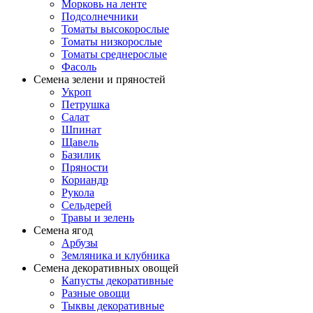
Морковь на ленте
Подсолнечники
Томаты высокорослые
Томаты низкорослые
Томаты среднерослые
Фасоль
Семена зелени и пряностей
Укроп
Петрушка
Салат
Шпинат
Щавель
Базилик
Пряности
Кориандр
Рукола
Сельдерей
Травы и зелень
Семена ягод
Арбузы
Земляника и клубника
Семена декоративных овощей
Капусты декоративные
Разные овощи
Тыквы декоративные