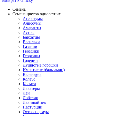
Возврат к списку
Семена
Семена цветов однолетних
Агератумы
Алиссумы
Амаранты
Астры
Бархатцы
Васильки
Газании
Гвоздики
Георгины
Годеции
Душистые горошки
Импатиенс (бальзамин)
Календула
Колеус
Космеи
Лаватеры
Лен
Лобелии
Львиный зев
Настурции
Остеоспермум