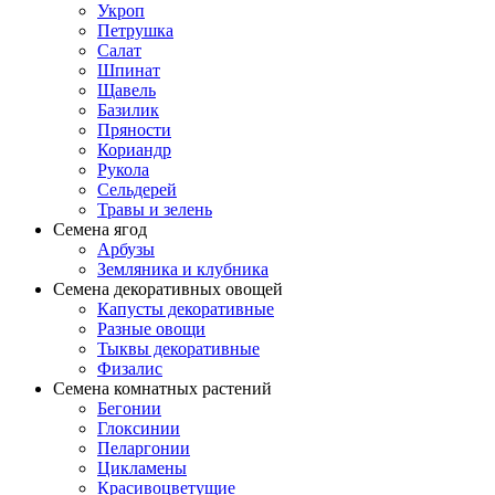
Укроп
Петрушка
Салат
Шпинат
Щавель
Базилик
Пряности
Кориандр
Рукола
Сельдерей
Травы и зелень
Семена ягод
Арбузы
Земляника и клубника
Семена декоративных овощей
Капусты декоративные
Разные овощи
Тыквы декоративные
Физалис
Семена комнатных растений
Бегонии
Глоксинии
Пеларгонии
Цикламены
Красивоцветущие