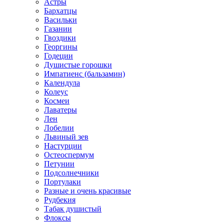
Астры
Бархатцы
Васильки
Газании
Гвоздики
Георгины
Годеции
Душистые горошки
Импатиенс (бальзамин)
Календула
Колеус
Космеи
Лаватеры
Лен
Лобелии
Львиный зев
Настурции
Остеоспермум
Петунии
Подсолнечники
Портулаки
Разные и очень красивые
Рудбекия
Табак душистый
Флоксы