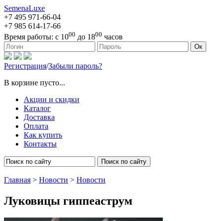
SemenaLuxe
+7 495
971-66-04
+7 985
614-17-66
00
00
Время работы:
с 10
до 18
часов
127473, г. Москва, ул. Краснопролетарская, д. 16, стр. 1
Ок
Регистрация
/
Забыли пароль?
В корзине пусто...
Акции и скидки
Каталог
Доставка
Оплата
Как купить
Контакты
Поиск по сайту
Главная
>
Новости
>
Новости
Луковицы гиппеаструм