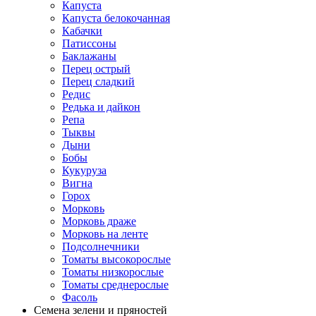
Капуста
Капуста белокочанная
Кабачки
Патиссоны
Баклажаны
Перец острый
Перец сладкий
Редис
Редька и дайкон
Репа
Тыквы
Дыни
Бобы
Кукуруза
Вигна
Горох
Морковь
Морковь драже
Морковь на ленте
Подсолнечники
Томаты высокорослые
Томаты низкорослые
Томаты среднерослые
Фасоль
Семена зелени и пряностей