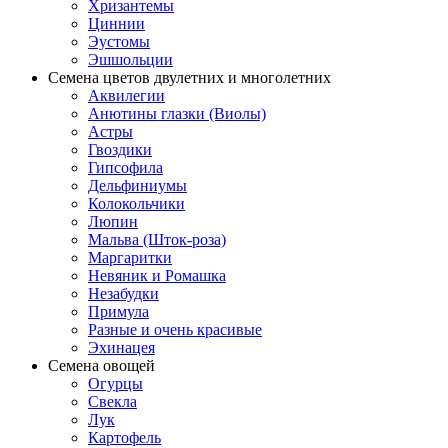
Хризантемы
Циннии
Эустомы
Эшшольции
Семена цветов двулетних и многолетних
Аквилегии
Анютины глазки (Виолы)
Астры
Гвоздики
Гипсофила
Дельфиниумы
Колокольчики
Люпин
Мальва (Шток-роза)
Маргаритки
Невяник и Ромашка
Незабудки
Примула
Разные и очень красивые
Эхинацея
Семена овощей
Огурцы
Свекла
Лук
Картофель