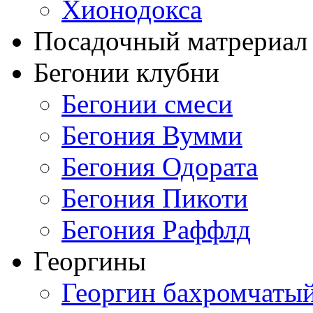
Хионодокса
Посадочный матрериал 
Бегонии клубни
Бегонии смеси
Бегония Вумми
Бегония Одората
Бегония Пикоти
Бегония Раффлд
Георгины
Георгин бахромчаты