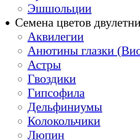
Эшшольции
Семена цветов двулетн
Аквилегии
Анютины глазки (Ви
Астры
Гвоздики
Гипсофила
Дельфиниумы
Колокольчики
Люпин