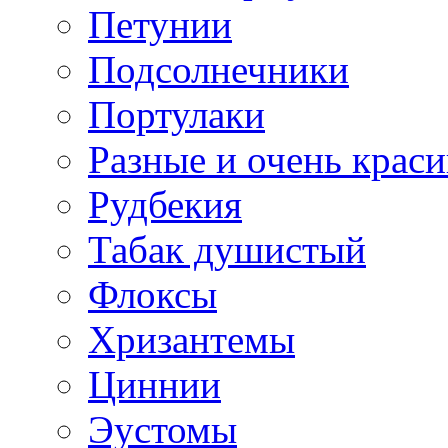
Петунии
Подсолнечники
Портулаки
Разные и очень крас
Рудбекия
Табак душистый
Флоксы
Хризантемы
Циннии
Эустомы