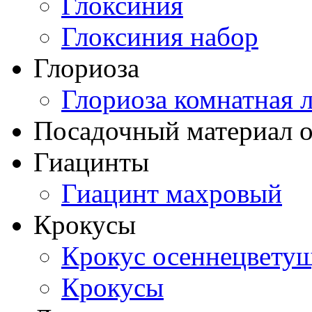
Глоксиния
Глоксиния набор
Глориоза
Глориоза комнатная 
Посадочный материал о
Гиацинты
Гиацинт махровый
Крокусы
Крокус осеннецвету
Крокусы