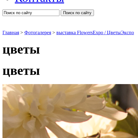
Поиск по сайту
Главная
>
Фотогалерея
>
выставка FlowersExpo / ЦветыЭкспо
цветы
цветы