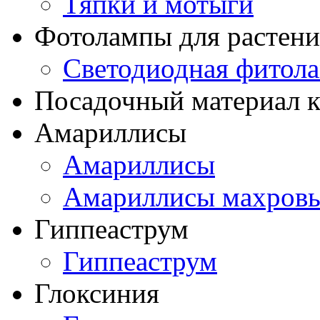
Тяпки и мотыги
Фотолампы для растени
Светодиодная фитол
Посадочный материал к
Амариллисы
Амариллисы
Амариллисы махров
Гиппеаструм
Гиппеаструм
Глоксиния