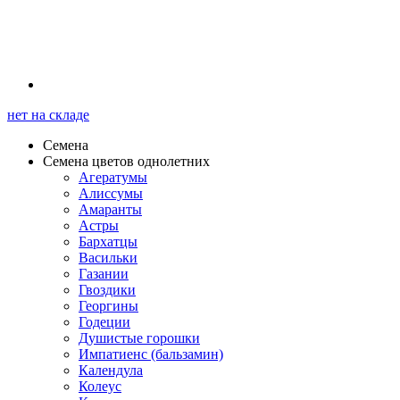
нет на складе
Семена
Семена цветов однолетних
Агератумы
Алиссумы
Амаранты
Астры
Бархатцы
Васильки
Газании
Гвоздики
Георгины
Годеции
Душистые горошки
Импатиенс (бальзамин)
Календула
Колеус