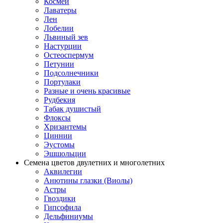
Космеи
Лаватеры
Лен
Лобелии
Львиный зев
Настурции
Остеоспермум
Петунии
Подсолнечники
Портулаки
Разные и очень красивые
Рудбекия
Табак душистый
Флоксы
Хризантемы
Циннии
Эустомы
Эшшольции
Семена цветов двулетних и многолетних
Аквилегии
Анютины глазки (Виолы)
Астры
Гвоздики
Гипсофила
Дельфиниумы