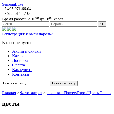
SemenaLuxe
+7 495
971-66-04
+7 985
614-17-66
00
00
Время работы:
с 10
до 18
часов
127473, г. Москва, ул. Краснопролетарская, д. 16, стр. 1
Ок
Регистрация
/
Забыли пароль?
В корзине пусто...
Акции и скидки
Каталог
Доставка
Оплата
Как купить
Контакты
Поиск по сайту
Главная
>
Фотогалерея
>
выставка FlowersExpo / ЦветыЭкспо
цветы