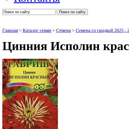
Поиск по сайту
Главная
>
Каталог семян
>
Семена
>
Семена со скидкой 2025 - 2
Цинния Исполин кра
Семена цветов