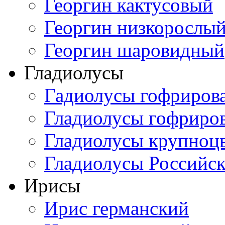
Георгин кактусовый
Георгин низкорослы
Георгин шаровидный
Гладиолусы
Гадиолусы гофриров
Гладиолусы гофриро
Гладиолусы крупноц
Гладиолусы Российск
Ирисы
Ирис германский