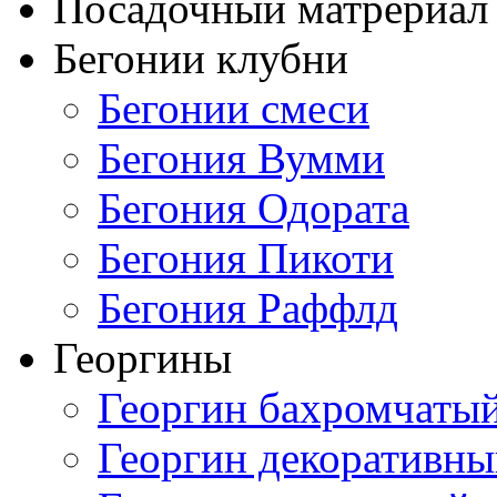
Посадочный матрериал 
Бегонии клубни
Бегонии смеси
Бегония Вумми
Бегония Одората
Бегония Пикоти
Бегония Раффлд
Георгины
Георгин бахромчаты
Георгин декоративн