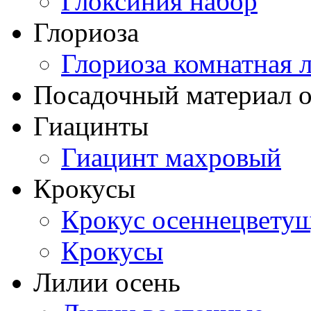
Глоксиния набор
Глориоза
Глориоза комнатная 
Посадочный материал о
Гиацинты
Гиацинт махровый
Крокусы
Крокус осеннецвету
Крокусы
Лилии осень