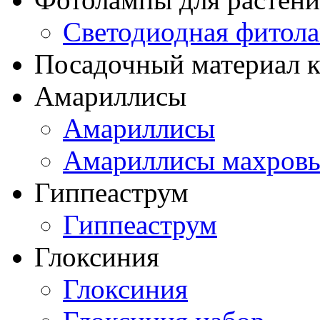
Светодиодная фитол
Посадочный материал к
Амариллисы
Амариллисы
Амариллисы махров
Гиппеаструм
Гиппеаструм
Глоксиния
Глоксиния