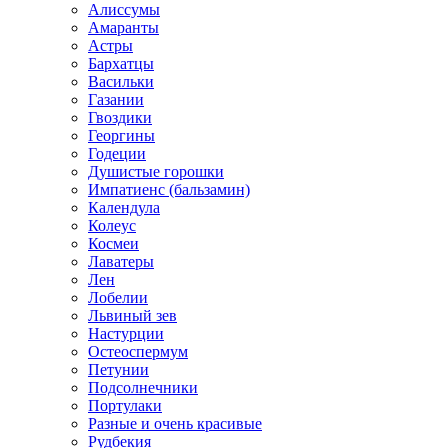
Алиссумы
Амаранты
Астры
Бархатцы
Васильки
Газании
Гвоздики
Георгины
Годеции
Душистые горошки
Импатиенс (бальзамин)
Календула
Колеус
Космеи
Лаватеры
Лен
Лобелии
Львиный зев
Настурции
Остеоспермум
Петунии
Подсолнечники
Портулаки
Разные и очень красивые
Рудбекия