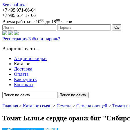
SemenaLuxe
+7 495
971-66-04
+7 985
614-17-66
00
00
Время работы:
с 10
до 18
часов
127473, г. Москва, ул. Краснопролетарская, д. 16, стр. 1
Ок
Регистрация
/
Забыли пароль?
В корзине пусто...
Акции и скидки
Каталог
Доставка
Оплата
Как купить
Контакты
Поиск по сайту
Главная
>
Каталог семян
>
Семена
>
Семена овощей
>
Томаты 
Томат Бычье сердце оранж биг "Сибирс