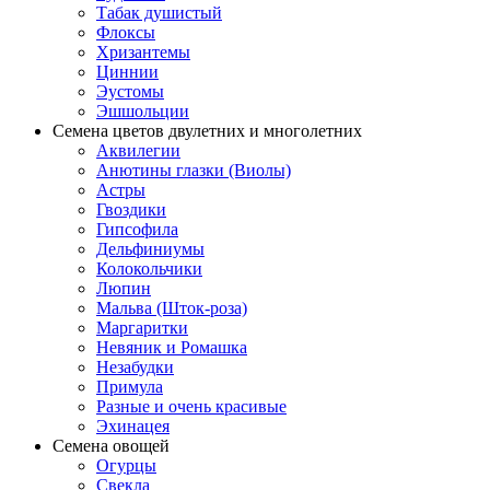
Табак душистый
Флоксы
Хризантемы
Циннии
Эустомы
Эшшольции
Семена цветов двулетних и многолетних
Аквилегии
Анютины глазки (Виолы)
Астры
Гвоздики
Гипсофила
Дельфиниумы
Колокольчики
Люпин
Мальва (Шток-роза)
Маргаритки
Невяник и Ромашка
Незабудки
Примула
Разные и очень красивые
Эхинацея
Семена овощей
Огурцы
Свекла