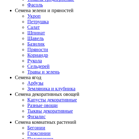
Фасоль
Семена зелени и пряностей
Укроп
Петрушка
Салат
Шпинат
Щавель
Базилик
Пряности
Кориандр
Рукола
Сельдерей
Травы и зелень
Семена ягод
Арбузы
Земляника и клубника
Семена декоративных овощей
Капусты декоративные
Разные овощи
Тыквы декоративные
Физалис
Семена комнатных растений
Бегонии
Глоксинии
Пеларгонии