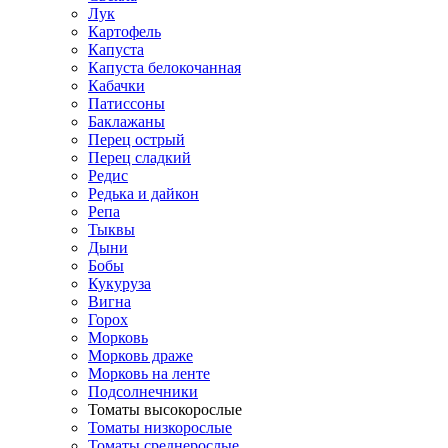
Лук
Картофель
Капуста
Капуста белокочанная
Кабачки
Патиссоны
Баклажаны
Перец острый
Перец сладкий
Редис
Редька и дайкон
Репа
Тыквы
Дыни
Бобы
Кукуруза
Вигна
Горох
Морковь
Морковь драже
Морковь на ленте
Подсолнечники
Томаты высокорослые
Томаты низкорослые
Томаты среднерослые