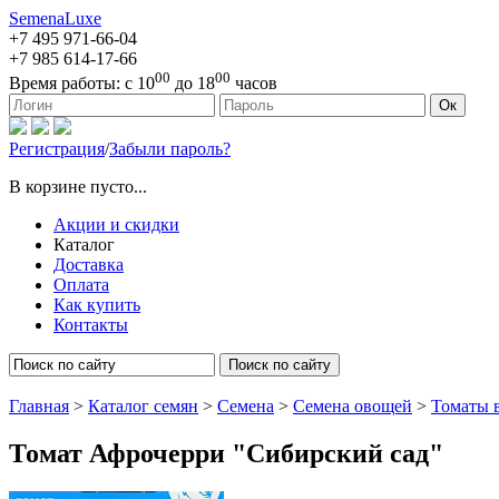
SemenaLuxe
+7 495
971-66-04
+7 985
614-17-66
00
00
Время работы:
с 10
до 18
часов
127473, г. Москва, ул. Краснопролетарская, д. 16, стр. 1
Ок
Регистрация
/
Забыли пароль?
В корзине пусто...
Акции и скидки
Каталог
Доставка
Оплата
Как купить
Контакты
Поиск по сайту
Главная
>
Каталог семян
>
Семена
>
Семена овощей
>
Томаты 
Томат Афрочерри "Сибирский сад"