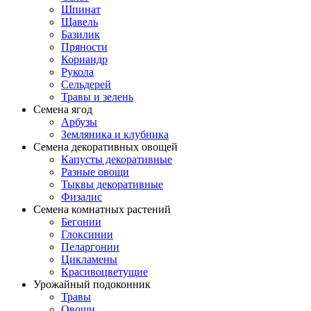
Шпинат
Щавель
Базилик
Пряности
Кориандр
Рукола
Сельдерей
Травы и зелень
Семена ягод
Арбузы
Земляника и клубника
Семена декоративных овощей
Капусты декоративные
Разные овощи
Тыквы декоративные
Физалис
Семена комнатных растений
Бегонии
Глоксинии
Пеларгонии
Цикламены
Красивоцветущие
Урожайный подоконник
Травы
Овощи