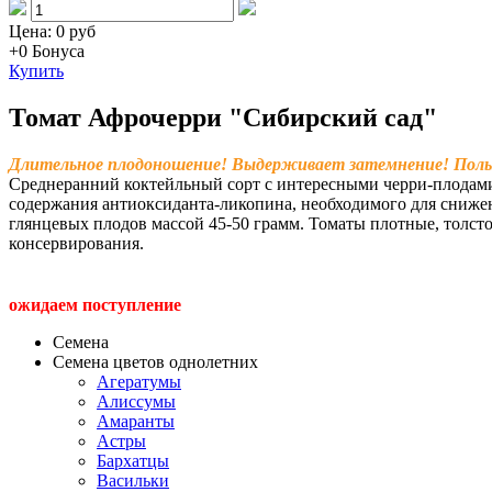
Цена:
0 руб
+0
Бонуса
Купить
Томат Афрочерри "Сибирский сад"
Длительное плодоношение! Выдерживает затемнение! Польз
Среднеранний коктейльный сорт с интересными черри-плодами 
содержания антиоксиданта-ликопина, необходимого для снижени
глянцевых плодов массой 45-50 грамм. Томаты плотные, толст
консервирования.
ожидаем поступление
Семена
Семена цветов однолетних
Агератумы
Алиссумы
Амаранты
Астры
Бархатцы
Васильки