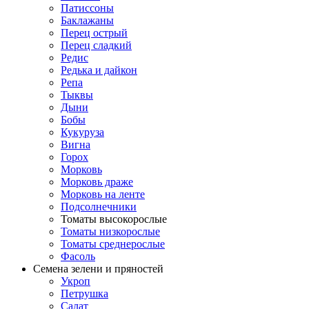
Патиссоны
Баклажаны
Перец острый
Перец сладкий
Редис
Редька и дайкон
Репа
Тыквы
Дыни
Бобы
Кукуруза
Вигна
Горох
Морковь
Морковь драже
Морковь на ленте
Подсолнечники
Томаты высокорослые
Томаты низкорослые
Томаты среднерослые
Фасоль
Семена зелени и пряностей
Укроп
Петрушка
Салат