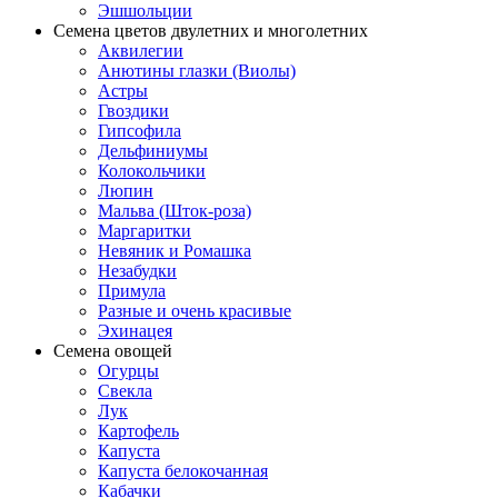
Эшшольции
Семена цветов двулетних и многолетних
Аквилегии
Анютины глазки (Виолы)
Астры
Гвоздики
Гипсофила
Дельфиниумы
Колокольчики
Люпин
Мальва (Шток-роза)
Маргаритки
Невяник и Ромашка
Незабудки
Примула
Разные и очень красивые
Эхинацея
Семена овощей
Огурцы
Свекла
Лук
Картофель
Капуста
Капуста белокочанная
Кабачки