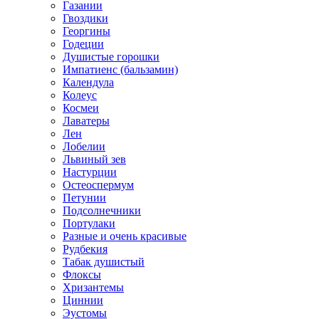
Газании
Гвоздики
Георгины
Годеции
Душистые горошки
Импатиенс (бальзамин)
Календула
Колеус
Космеи
Лаватеры
Лен
Лобелии
Львиный зев
Настурции
Остеоспермум
Петунии
Подсолнечники
Портулаки
Разные и очень красивые
Рудбекия
Табак душистый
Флоксы
Хризантемы
Циннии
Эустомы