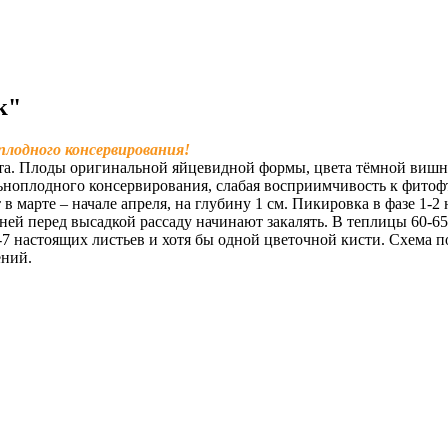
к"
лодного консервирования!
. Плоды оригинальной яйцевидной формы, цвета тёмной вишни, 
ьноплодного консервирования, слабая восприимчивость к фитофт
 марте – начале апреля, на глубину 1 см. Пикировка в фазе 1-2 
дней перед высадкой рассаду начинают закалять. В теплицы 60-6
6-7 настоящих листьев и хотя бы одной цветочной кисти. Схема п
ений.