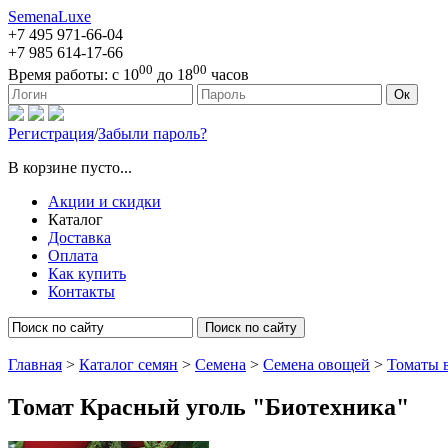
SemenaLuxe
+7 495
971-66-04
+7 985
614-17-66
00
00
Время работы:
с 10
до 18
часов
127473, г. Москва, ул. Краснопролетарская, д. 16, стр. 1
Ок
Регистрация
/
Забыли пароль?
В корзине пусто...
Акции и скидки
Каталог
Доставка
Оплата
Как купить
Контакты
Поиск по сайту
Главная
>
Каталог семян
>
Семена
>
Семена овощей
>
Томаты 
Томат Красный уголь "Биотехника"