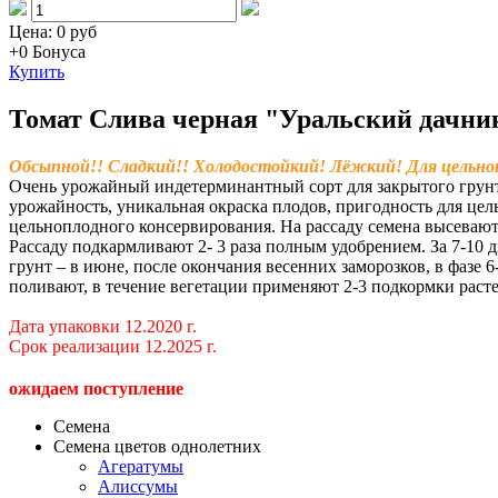
Цена:
0 руб
+0
Бонуса
Купить
Томат Слива черная "Уральский дачни
Обсыпной!! Сладкий!! Холодостойкий! Лёжкий! Для цельноп
Очень урожайный индетерминантный сорт для закрытого грунта
урожайность, уникальная окраска плодов, пригодность для цел
цельноплодного консервирования. На рассаду семена высевают в
Рассаду подкармливают 2- 3 раза полным удобрением. За 7-10 
грунт – в июне, после окончания весенних заморозков, в фазе 
поливают, в течение вегетации применяют 2-3 подкормки раст
Дата упаковки 12.2020 г.
Срок реализации 12.2025 г.
ожидаем поступление
Семена
Семена цветов однолетних
Агератумы
Алиссумы