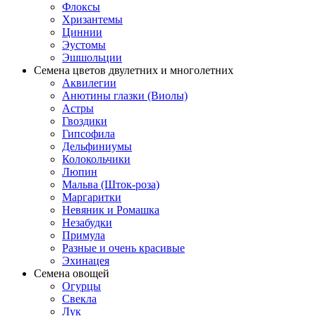
Флоксы
Хризантемы
Циннии
Эустомы
Эшшольции
Семена цветов двулетних и многолетних
Аквилегии
Анютины глазки (Виолы)
Астры
Гвоздики
Гипсофила
Дельфиниумы
Колокольчики
Люпин
Мальва (Шток-роза)
Маргаритки
Невяник и Ромашка
Незабудки
Примула
Разные и очень красивые
Эхинацея
Семена овощей
Огурцы
Свекла
Лук