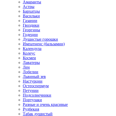
Амаранты
Астры
Бархатцы
Васильки
Газании
Гвоздики
Георгины
Годеции
Душистые горошки
Импатиенс (бальзамин)
Календула
Колеус
Космеи
Лаватеры
Лен
Лобелии
Львиный зев
Настурции
Остеоспермум
Петунии
Подсолнечники
Портулаки
Разные и очень красивые
Рудбекия
Табак душистый