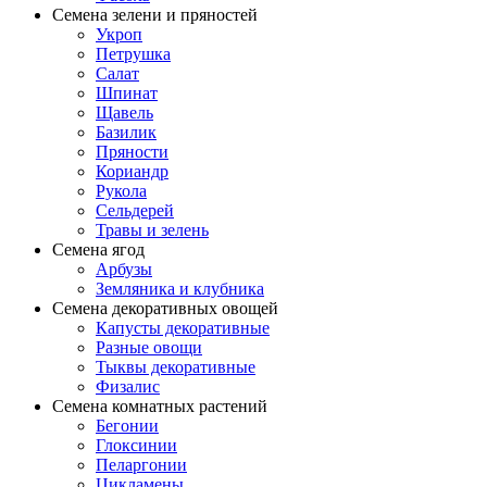
Семена зелени и пряностей
Укроп
Петрушка
Салат
Шпинат
Щавель
Базилик
Пряности
Кориандр
Рукола
Сельдерей
Травы и зелень
Семена ягод
Арбузы
Земляника и клубника
Семена декоративных овощей
Капусты декоративные
Разные овощи
Тыквы декоративные
Физалис
Семена комнатных растений
Бегонии
Глоксинии
Пеларгонии
Цикламены