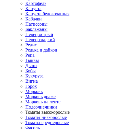
Картофель
Капуста
Капуста белокочанная
Кабачки
Патиссоны
Баклажаны
Перец острый
Перец сладкий
Редис
Редька и дайкон
Репа
Тыквы
Дыни
Бобы
Кукуруза
Вигна
Горох
Морковь
Морковь драже
Морковь на ленте
Подсолнечники
Томаты высокорослые
Томаты низкорослые
Томаты среднерослые
Фасоль