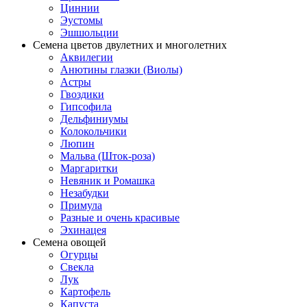
Циннии
Эустомы
Эшшольции
Семена цветов двулетних и многолетних
Аквилегии
Анютины глазки (Виолы)
Астры
Гвоздики
Гипсофила
Дельфиниумы
Колокольчики
Люпин
Мальва (Шток-роза)
Маргаритки
Невяник и Ромашка
Незабудки
Примула
Разные и очень красивые
Эхинацея
Семена овощей
Огурцы
Свекла
Лук
Картофель
Капуста