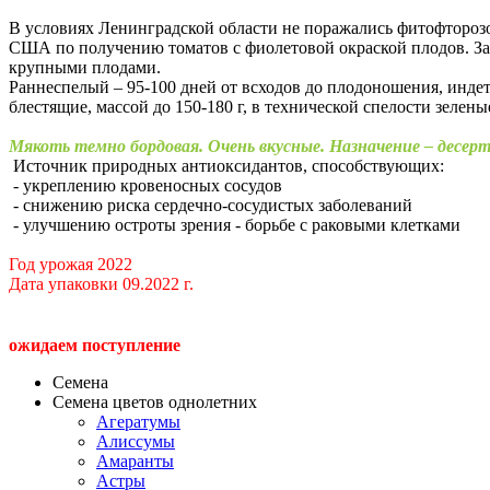
В условиях Ленинградской области не поражались фитофтороз
США по получению томатов с фиолетовой окраской плодов. За 
крупными плодами.
Раннеспелый – 95-100 дней от всходов до плодоношения, инде
блестящие, массой до 150-180 г, в технической спелости зел
Мякоть темно бордовая. Очень вкусные. Назначение – десер
Источник природных антиоксидантов, способствующих:
- укреплению кровеносных сосудов
- снижению риска сердечно-сосудистых заболеваний
- улучшению остроты зрения - борьбе с раковыми клетками
Год урожая 2022
Дата упаковки 09.2022 г.
ожидаем поступление
Семена
Семена цветов однолетних
Агератумы
Алиссумы
Амаранты
Астры