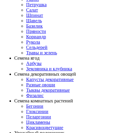
Петрушка
Салат
Шпинат
Щавель
Базилик
Пряности
Кориандр
Рукола
Сельдерей
Травы и зелень
Семена ягод
Арбузы
Земляника и клубника
Семена декоративных овощей
Капусты декоративные
Разные овощи
Тыквы декоративные
Физалис
Семена комнатных растений
Бегонии
Глоксинии
Пеларгонии
Цикламены
Красивоцветущие
Урожайный подоконник