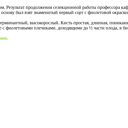
ом. Результат продолжения селекционной работы профессора ка
основу был взят знаменитый первый сорт с фиолетовой окраской
терминантный, высокорослый. Кисть простая, длинная, поникающ
еные с фиолетовыми плечиками, доходящими до ½ части плода, в
тное.