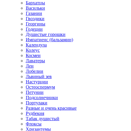
Бархатцы
Васильки
Газании
Гвоздики
Георгины
Годеции
Душистые горошки
Импатиенс (бальзамин)
Календула
Колеус
Космеи
Лаватеры
Лен
Лобелии
Львиный зев
Настурции
Остеоспермум
Петунии
Подсолнечники
Портулаки
Разные и очень красивые
Рудбекия
Табак душистый
Флоксы
Хризантемы