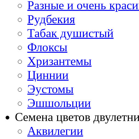
Разные и очень крас
Рудбекия
Табак душистый
Флоксы
Хризантемы
Циннии
Эустомы
Эшшольции
Семена цветов двулетн
Аквилегии