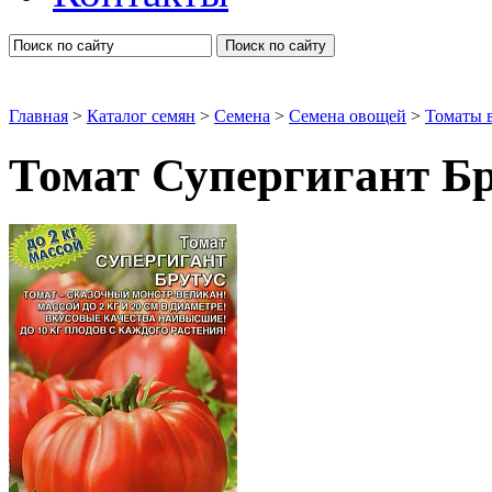
Поиск по сайту
Главная
>
Каталог семян
>
Семена
>
Семена овощей
>
Томаты 
Томат Супергигант Б
Томаты высокорослые