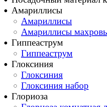
Амариллисы
Амариллисы
Амариллисы махров
Гиппеаструм
Гиппеаструм
Глоксиния
Глоксиния
Глоксиния набор
Глориоза
Глориоза комнатная 