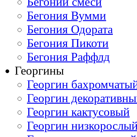
Бегонии смеси
Бегония Вумми
Бегония Одората
Бегония Пикоти
Бегония Раффлд
Георгины
Георгин бахромчаты
Георгин декоративн
Георгин кактусовый
Георгин низкорослы