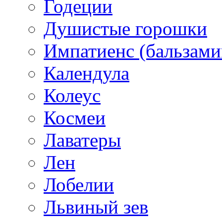
Годеции
Душистые горошки
Импатиенс (бальзами
Календула
Колеус
Космеи
Лаватеры
Лен
Лобелии
Львиный зев