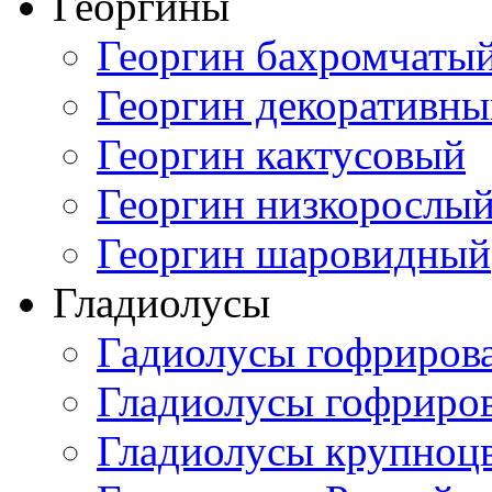
Георгины
Георгин бахромчаты
Георгин декоративн
Георгин кактусовый
Георгин низкорослы
Георгин шаровидный
Гладиолусы
Гадиолусы гофриров
Гладиолусы гофриро
Гладиолусы крупноц