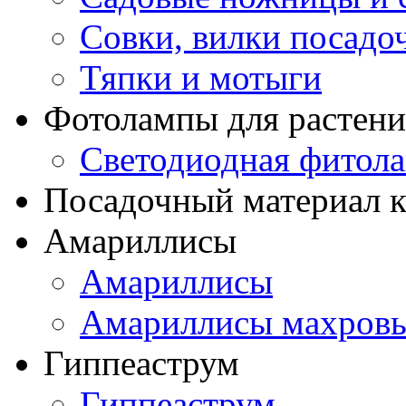
Совки, вилки посадо
Тяпки и мотыги
Фотолампы для растени
Светодиодная фитол
Посадочный материал к
Амариллисы
Амариллисы
Амариллисы махров
Гиппеаструм
Гиппеаструм