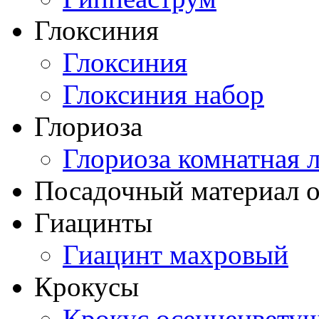
Глоксиния
Глоксиния
Глоксиния набор
Глориоза
Глориоза комнатная 
Посадочный материал о
Гиацинты
Гиацинт махровый
Крокусы
Крокус осеннецвету