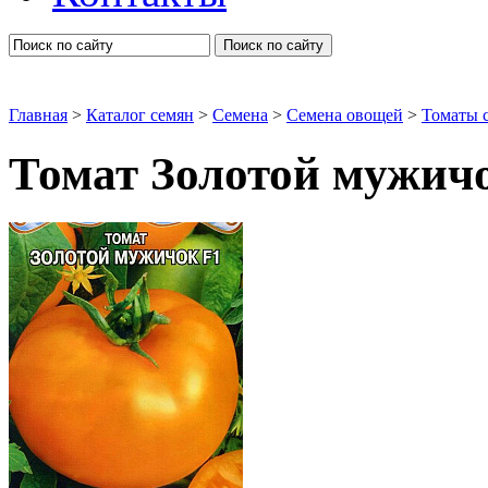
Поиск по сайту
Главная
>
Каталог семян
>
Семена
>
Семена овощей
>
Томаты 
Томат Золотой мужичо
Томаты среднерослые