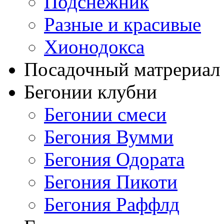
Подснежник
Разные и красивые
Хионодокса
Посадочный матрериал 
Бегонии клубни
Бегонии смеси
Бегония Вумми
Бегония Одората
Бегония Пикоти
Бегония Раффлд