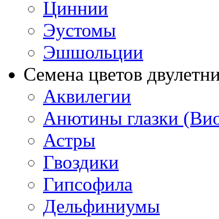
Циннии
Эустомы
Эшшольции
Семена цветов двулетн
Аквилегии
Анютины глазки (Ви
Астры
Гвоздики
Гипсофила
Дельфиниумы