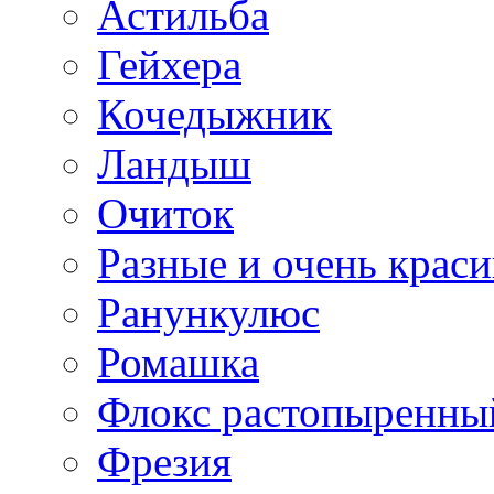
Астильба
Гейхера
Кочедыжник
Ландыш
Очиток
Разные и очень крас
Ранункулюс
Ромашка
Флокс растопыренны
Фрезия