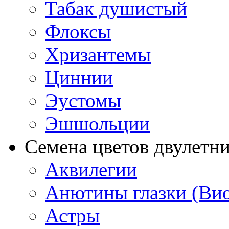
Табак душистый
Флоксы
Хризантемы
Циннии
Эустомы
Эшшольции
Семена цветов двулетн
Аквилегии
Анютины глазки (Ви
Астры