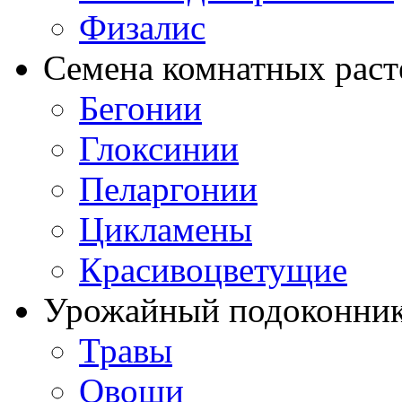
Физалис
Семена комнатных раст
Бегонии
Глоксинии
Пеларгонии
Цикламены
Красивоцветущие
Урожайный подоконни
Травы
Овощи