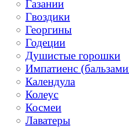
Газании
Гвоздики
Георгины
Годеции
Душистые горошки
Импатиенс (бальзами
Календула
Колеус
Космеи
Лаватеры