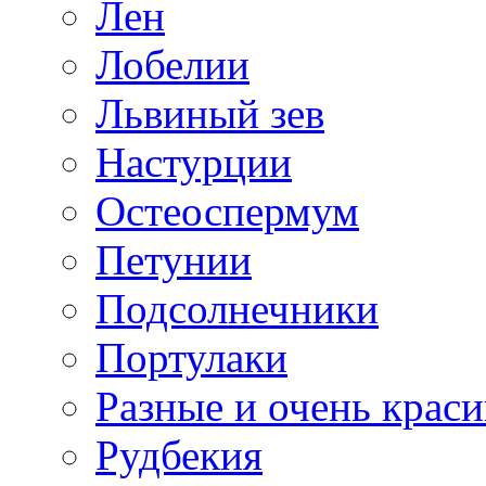
Лен
Лобелии
Львиный зев
Настурции
Остеоспермум
Петунии
Подсолнечники
Портулаки
Разные и очень крас
Рудбекия