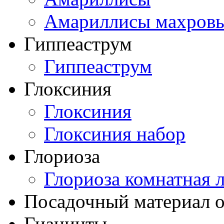
Амариллисы махров
Гиппеаструм
Гиппеаструм
Глоксиния
Глоксиния
Глоксиния набор
Глориоза
Глориоза комнатная 
Посадочный материал о
Гиацинты