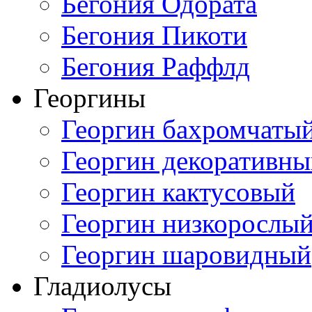
Бегония Одората
Бегония Пикоти
Бегония Раффлд
Георгины
Георгин бахромчаты
Георгин декоративн
Георгин кактусовый
Георгин низкорослы
Георгин шаровидный
Гладиолусы