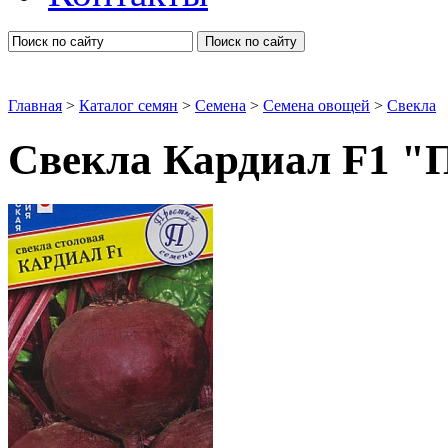
Поиск по сайту
Главная
>
Каталог семян
>
Семена
>
Семена овощей
>
Свекла
Свекла Кардиал F1 "
Свекла