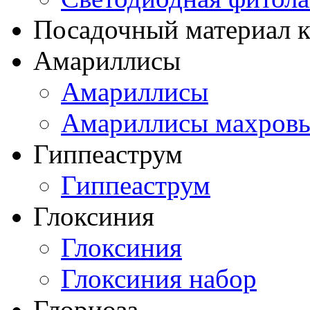
Посадочный материал к
Амариллисы
Амариллисы
Амариллисы махров
Гиппеаструм
Гиппеаструм
Глоксиния
Глоксиния
Глоксиния набор
Глориоза