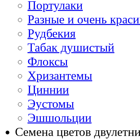
Портулаки
Разные и очень крас
Рудбекия
Табак душистый
Флоксы
Хризантемы
Циннии
Эустомы
Эшшольции
Семена цветов двулетн