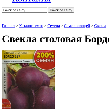
Поиск по сайту
Главная
>
Каталог семян
>
Семена
>
Семена овощей
>
Свекла
Свекла столовая Борд
Свекла