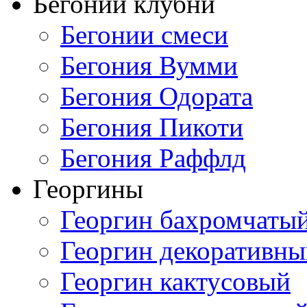
Бегонии клубни
Бегонии смеси
Бегония Вумми
Бегония Одората
Бегония Пикоти
Бегония Раффлд
Георгины
Георгин бахромчаты
Георгин декоративн
Георгин кактусовый