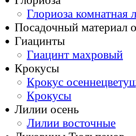
Глориоза комнатная 
Посадочный материал о
Гиацинты
Гиацинт махровый
Крокусы
Крокус осеннецвету
Крокусы
Лилии осень
Лилии восточные