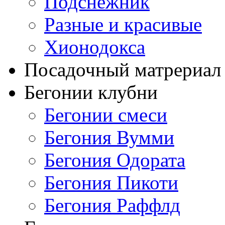
Подснежник
Разные и красивые
Хионодокса
Посадочный матрериал 
Бегонии клубни
Бегонии смеси
Бегония Вумми
Бегония Одората
Бегония Пикоти
Бегония Раффлд