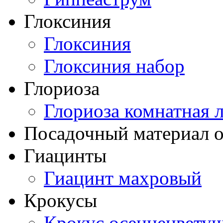
Глоксиния
Глоксиния
Глоксиния набор
Глориоза
Глориоза комнатная 
Посадочный материал о
Гиацинты
Гиацинт махровый
Крокусы
Крокус осеннецвету