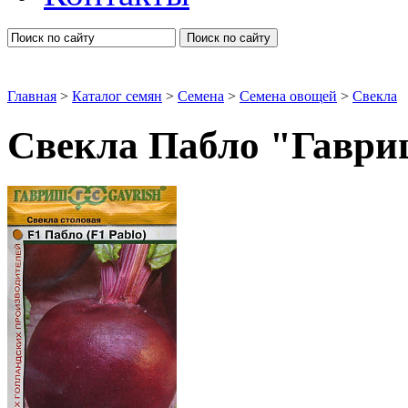
Поиск по сайту
Главная
>
Каталог семян
>
Семена
>
Семена овощей
>
Свекла
Свекла Пабло "Гавр
Свекла