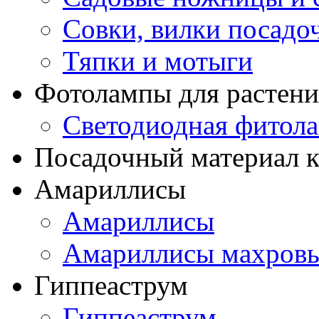
Совки, вилки посадо
Тяпки и мотыги
Фотолампы для растени
Светодиодная фитол
Посадочный материал к
Амариллисы
Амариллисы
Амариллисы махров
Гиппеаструм
Гиппеаструм