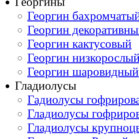
Георгины
Георгин бахромчаты
Георгин декоративн
Георгин кактусовый
Георгин низкорослы
Георгин шаровидный
Гладиолусы
Гадиолусы гофриров
Гладиолусы гофриро
Гладиолусы крупноц