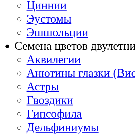
Циннии
Эустомы
Эшшольции
Семена цветов двулетн
Аквилегии
Анютины глазки (Ви
Астры
Гвоздики
Гипсофила
Дельфиниумы