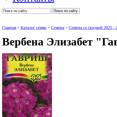
Поиск по сайту
Главная
>
Каталог семян
>
Семена
>
Семена со скидкой 2025 - 2
Вербена Элизабет "Г
Семена цветов