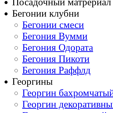
Посадочный матрериал 
Бегонии клубни
Бегонии смеси
Бегония Вумми
Бегония Одората
Бегония Пикоти
Бегония Раффлд
Георгины
Георгин бахромчаты
Георгин декоративн