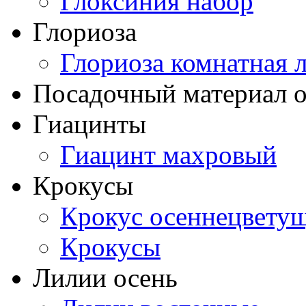
Глоксиния набор
Глориоза
Глориоза комнатная 
Посадочный материал о
Гиацинты
Гиацинт махровый
Крокусы
Крокус осеннецвету
Крокусы
Лилии осень