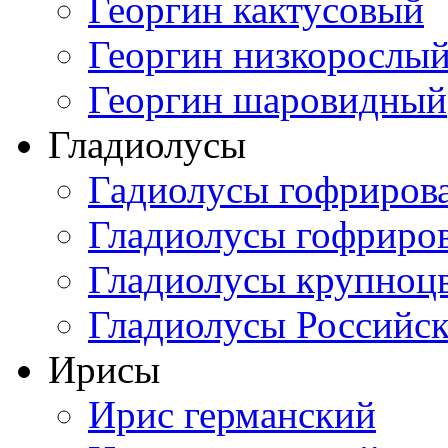
Георгин кактусовый
Георгин низкорослы
Георгин шаровидный
Гладиолусы
Гадиолусы гофриров
Гладиолусы гофриро
Гладиолусы крупноц
Гладиолусы Российск
Ирисы
Ирис германский