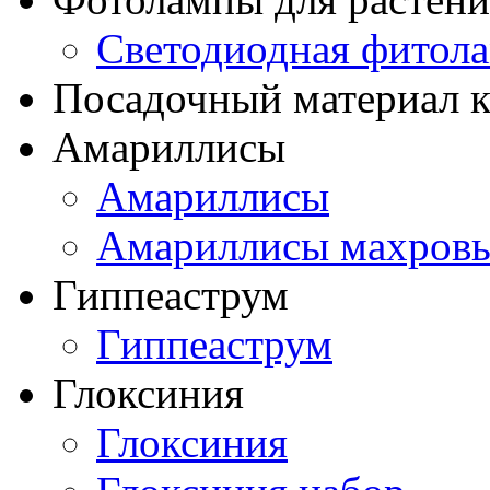
Светодиодная фитол
Посадочный материал к
Амариллисы
Амариллисы
Амариллисы махров
Гиппеаструм
Гиппеаструм
Глоксиния
Глоксиния