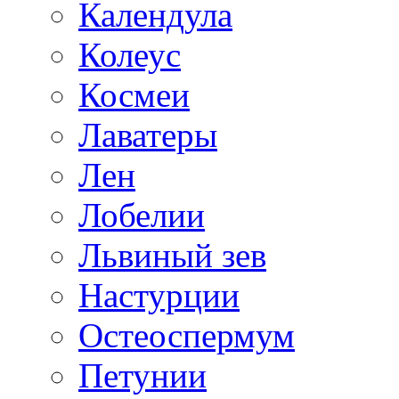
Календула
Колеус
Космеи
Лаватеры
Лен
Лобелии
Львиный зев
Настурции
Остеоспермум
Петунии