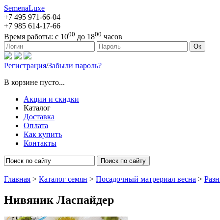
SemenaLuxe
+7 495
971-66-04
+7 985
614-17-66
00
00
Время работы:
с 10
до 18
часов
127473, г. Москва, ул. Краснопролетарская, д. 16, стр. 1
Ок
Регистрация
/
Забыли пароль?
В корзине пусто...
Акции и скидки
Каталог
Доставка
Оплата
Как купить
Контакты
Поиск по сайту
Главная
>
Каталог семян
>
Посадочный матрериал весна
>
Разн
Нивяник Ласпайдер