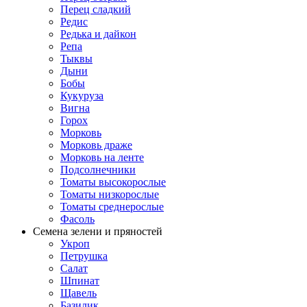
Перец сладкий
Редис
Редька и дайкон
Репа
Тыквы
Дыни
Бобы
Кукуруза
Вигна
Горох
Морковь
Морковь драже
Морковь на ленте
Подсолнечники
Томаты высокорослые
Томаты низкорослые
Томаты среднерослые
Фасоль
Семена зелени и пряностей
Укроп
Петрушка
Салат
Шпинат
Щавель
Базилик