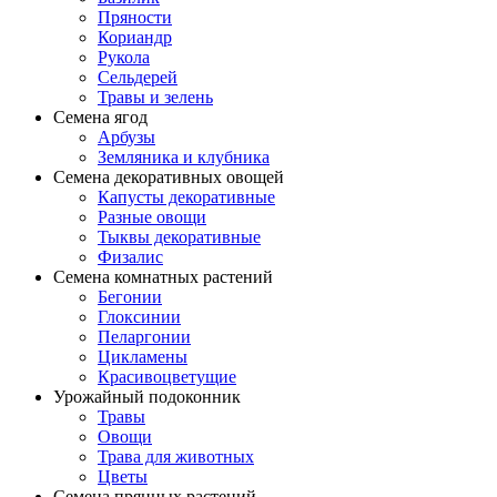
Пряности
Кориандр
Рукола
Сельдерей
Травы и зелень
Семена ягод
Арбузы
Земляника и клубника
Семена декоративных овощей
Капусты декоративные
Разные овощи
Тыквы декоративные
Физалис
Семена комнатных растений
Бегонии
Глоксинии
Пеларгонии
Цикламены
Красивоцветущие
Урожайный подоконник
Травы
Овощи
Трава для животных
Цветы
Семена прянных растений