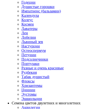
Годеции
Душистые горошки
Импатиенс (бальзамин)
Календула
Колеус
Космеи
Лаватеры
Лен
Лобелии
Львиный зев
Настурции
Остеоспермум
Петунии
Подсолнечники
Портулаки
Разные и очень красивые
Рудбекия
Табак душистый
Флоксы
Хризантемы
Циннии
Эустомы
Эшшольции
Семена цветов двулетних и многолетних
Аквилегии