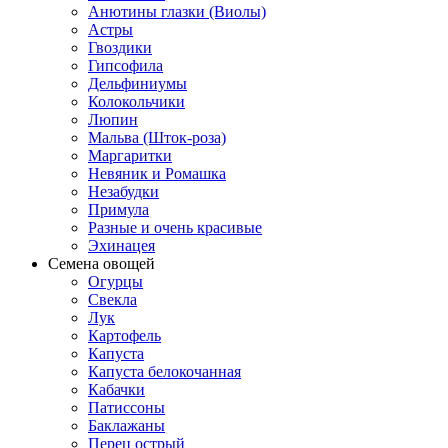
Анютины глазки (Виолы)
Астры
Гвоздики
Гипсофила
Дельфиниумы
Колокольчики
Люпин
Мальва (Шток-роза)
Маргаритки
Невяник и Ромашка
Незабудки
Примула
Разные и очень красивые
Эхинацея
Семена овощей
Огурцы
Свекла
Лук
Картофель
Капуста
Капуста белокочанная
Кабачки
Патиссоны
Баклажаны
Перец острый