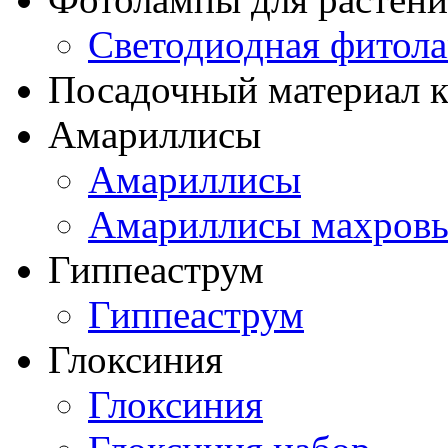
Светодиодная фитол
Посадочный материал к
Амариллисы
Амариллисы
Амариллисы махров
Гиппеаструм
Гиппеаструм
Глоксиния
Глоксиния