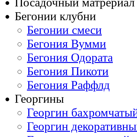
Посадочный матрериал 
Бегонии клубни
Бегонии смеси
Бегония Вумми
Бегония Одората
Бегония Пикоти
Бегония Раффлд
Георгины
Георгин бахромчаты
Георгин декоративн