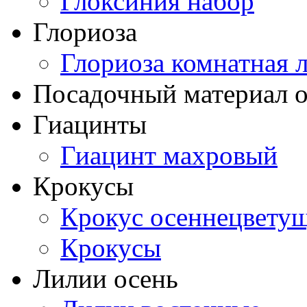
Глоксиния набор
Глориоза
Глориоза комнатная 
Посадочный материал о
Гиацинты
Гиацинт махровый
Крокусы
Крокус осеннецвету
Крокусы
Лилии осень