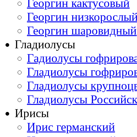
Георгин кактусовый
Георгин низкорослы
Георгин шаровидный
Гладиолусы
Гадиолусы гофриров
Гладиолусы гофриро
Гладиолусы крупноц
Гладиолусы Российск
Ирисы
Ирис германский