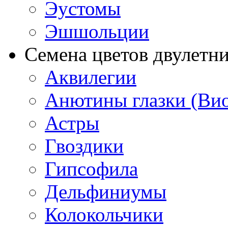
Эустомы
Эшшольции
Семена цветов двулетн
Аквилегии
Анютины глазки (Ви
Астры
Гвоздики
Гипсофила
Дельфиниумы
Колокольчики