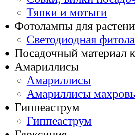
Тяпки и мотыги
Фотолампы для растени
Светодиодная фитол
Посадочный материал к
Амариллисы
Амариллисы
Амариллисы махров
Гиппеаструм
Гиппеаструм
Глоксиния