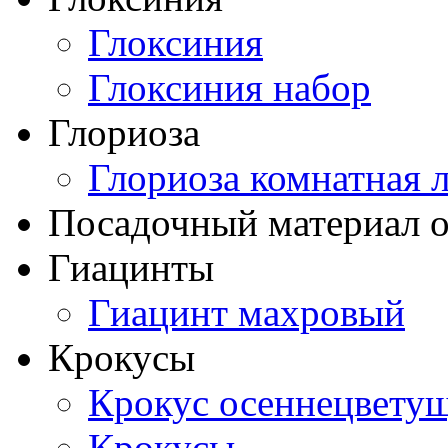
Глоксиния
Глоксиния набор
Глориоза
Глориоза комнатная 
Посадочный материал о
Гиацинты
Гиацинт махровый
Крокусы
Крокус осеннецвету
Крокусы