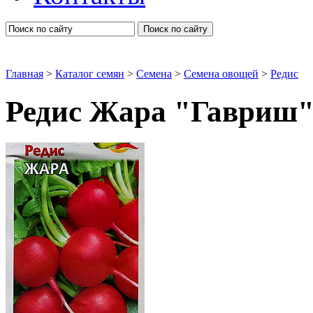
Поиск по сайту
Главная
>
Каталог семян
>
Семена
>
Семена овощей
>
Редис
Редис Жара "Гавриш
Редис