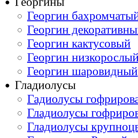
Георгины
Георгин бахромчаты
Георгин декоративн
Георгин кактусовый
Георгин низкорослы
Георгин шаровидный
Гладиолусы
Гадиолусы гофриров
Гладиолусы гофриро
Гладиолусы крупноц