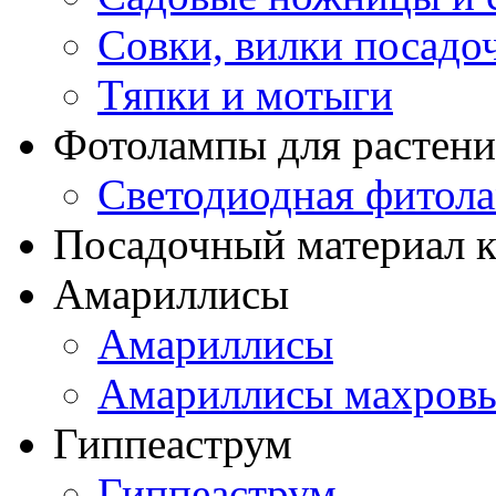
Совки, вилки посадо
Тяпки и мотыги
Фотолампы для растени
Светодиодная фитол
Посадочный материал к
Амариллисы
Амариллисы
Амариллисы махров
Гиппеаструм
Гиппеаструм