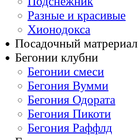
Подснежник
Разные и красивые
Хионодокса
Посадочный матрериал 
Бегонии клубни
Бегонии смеси
Бегония Вумми
Бегония Одората
Бегония Пикоти
Бегония Раффлд