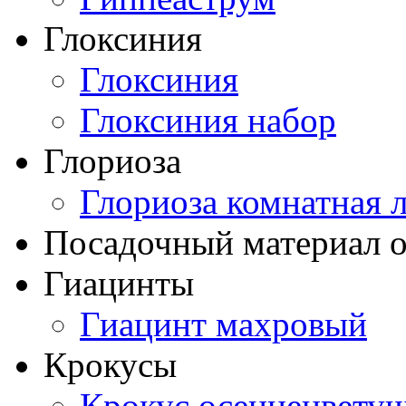
Глоксиния
Глоксиния
Глоксиния набор
Глориоза
Глориоза комнатная 
Посадочный материал о
Гиацинты
Гиацинт махровый
Крокусы
Крокус осеннецвету