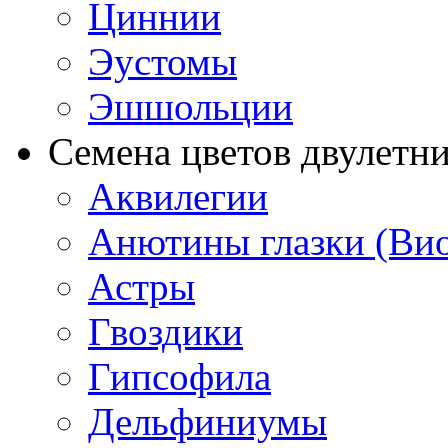
Циннии
Эустомы
Эшшольции
Семена цветов двулетн
Аквилегии
Анютины глазки (Ви
Астры
Гвоздики
Гипсофила
Дельфиниумы