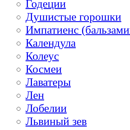
Годеции
Душистые горошки
Импатиенс (бальзами
Календула
Колеус
Космеи
Лаватеры
Лен
Лобелии
Львиный зев