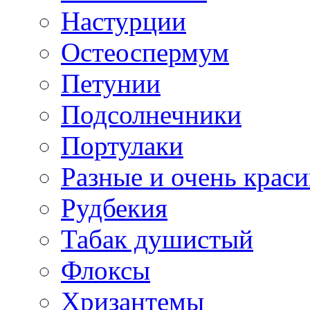
Настурции
Остеоспермум
Петунии
Подсолнечники
Портулаки
Разные и очень крас
Рудбекия
Табак душистый
Флоксы
Хризантемы