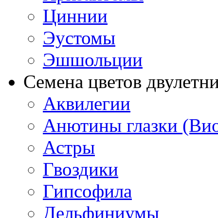
Циннии
Эустомы
Эшшольции
Семена цветов двулетн
Аквилегии
Анютины глазки (Ви
Астры
Гвоздики
Гипсофила
Дельфиниумы