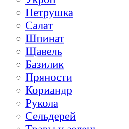
Петрушка
Салат
Шпинат
Щавель
Базилик
Пряности
Кориандр
Рукола
Сельдерей
Травы и зелень