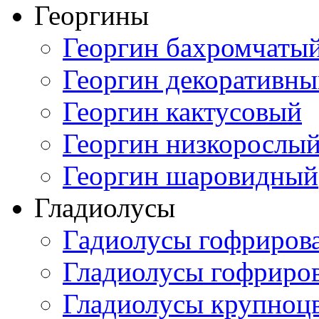
Георгины
Георгин бахромчаты
Георгин декоративн
Георгин кактусовый
Георгин низкорослы
Георгин шаровидный
Гладиолусы
Гадиолусы гофриров
Гладиолусы гофриро
Гладиолусы крупноц