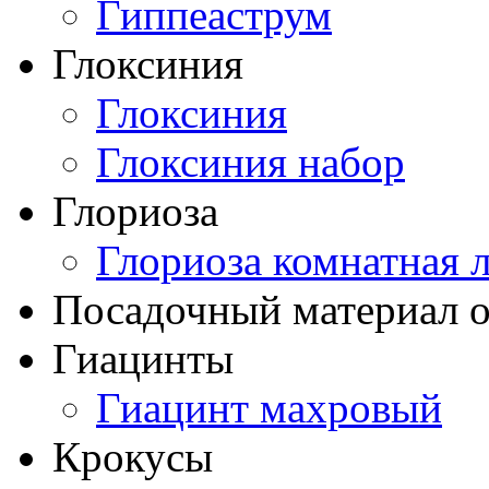
Гиппеаструм
Глоксиния
Глоксиния
Глоксиния набор
Глориоза
Глориоза комнатная 
Посадочный материал о
Гиацинты
Гиацинт махровый
Крокусы