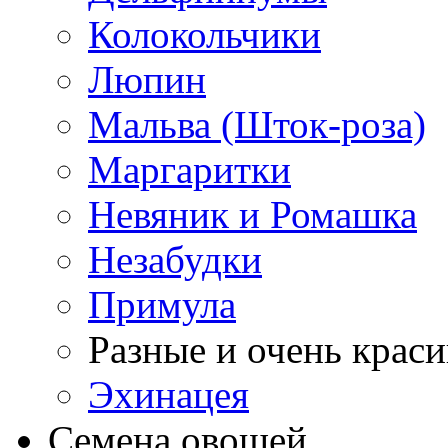
Колокольчики
Люпин
Мальва (Шток-роза)
Маргаритки
Невяник и Ромашка
Незабудки
Примула
Разные и очень крас
Эхинацея
Семена овощей