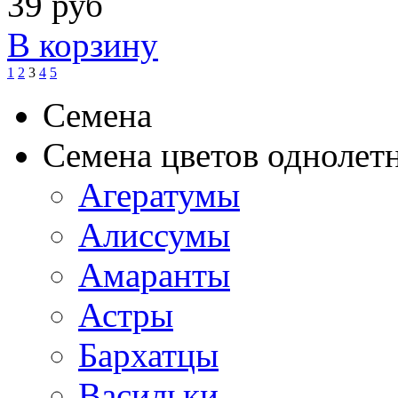
39 руб
В корзину
1
2
3
4
5
Семена
Семена цветов однолет
Агератумы
Алиссумы
Амаранты
Астры
Бархатцы
Васильки