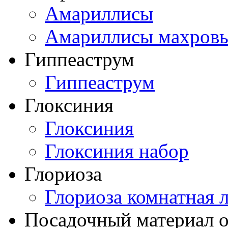
Амариллисы
Амариллисы махров
Гиппеаструм
Гиппеаструм
Глоксиния
Глоксиния
Глоксиния набор
Глориоза
Глориоза комнатная 
Посадочный материал о