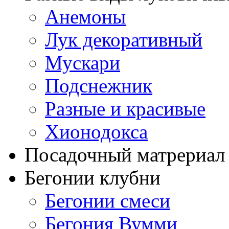
Анемоны
Лук декоративный
Мускари
Подснежник
Разные и красивые
Хионодокса
Посадочный матрериал 
Бегонии клубни
Бегонии смеси
Бегония Вумми