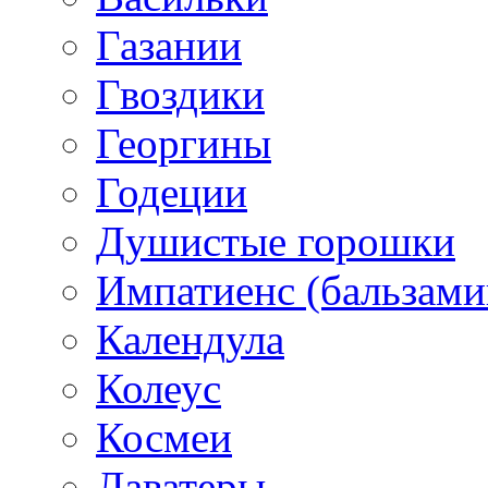
Газании
Гвоздики
Георгины
Годеции
Душистые горошки
Импатиенс (бальзами
Календула
Колеус
Космеи
Лаватеры