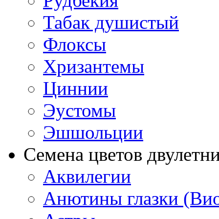
Рудбекия
Табак душистый
Флоксы
Хризантемы
Циннии
Эустомы
Эшшольции
Семена цветов двулетн
Аквилегии
Анютины глазки (Ви