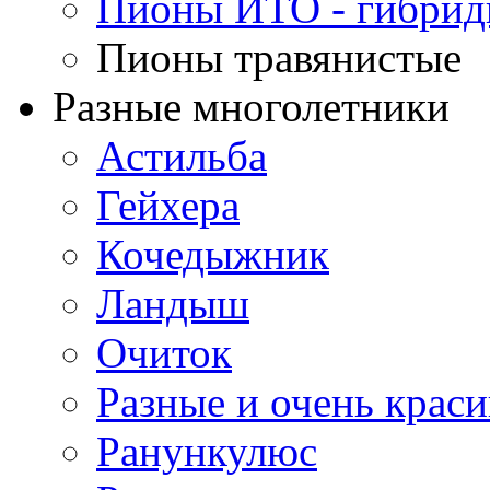
Пионы ИТО - гибри
Пионы травянистые
Разные многолетники
Астильба
Гейхера
Кочедыжник
Ландыш
Очиток
Разные и очень крас
Ранункулюс