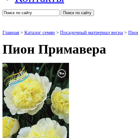
Поиск по сайту
Главная
>
Каталог семян
>
Посадочный матрериал весна
>
Пио
Пион Примавера
Пионы травянистые