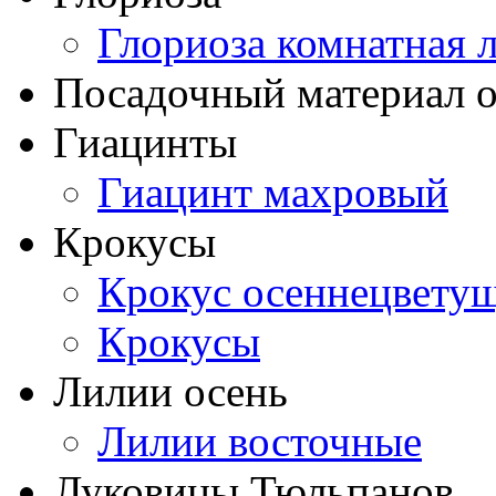
Глориоза комнатная 
Посадочный материал о
Гиацинты
Гиацинт махровый
Крокусы
Крокус осеннецвету
Крокусы
Лилии осень
Лилии восточные
Луковицы Тюльпанов