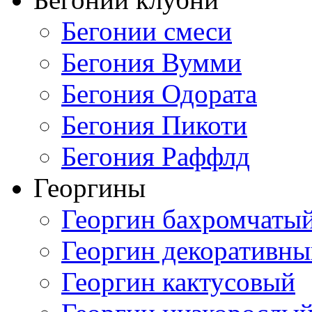
Бегонии смеси
Бегония Вумми
Бегония Одората
Бегония Пикоти
Бегония Раффлд
Георгины
Георгин бахромчаты
Георгин декоративн
Георгин кактусовый