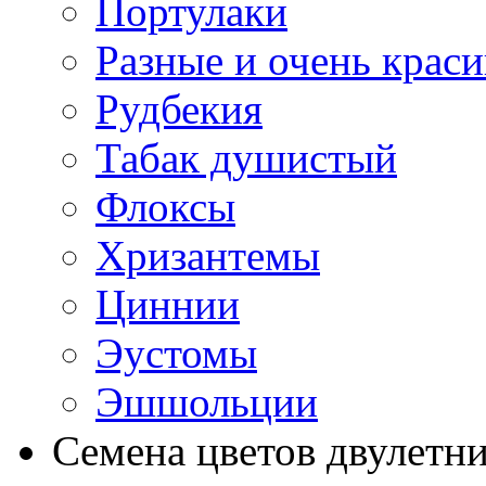
Портулаки
Разные и очень крас
Рудбекия
Табак душистый
Флоксы
Хризантемы
Циннии
Эустомы
Эшшольции
Семена цветов двулетн