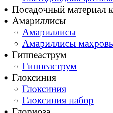
Посадочный материал к
Амариллисы
Амариллисы
Амариллисы махров
Гиппеаструм
Гиппеаструм
Глоксиния
Глоксиния
Глоксиния набор
Глориоза