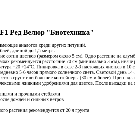
 F1 Ред Велюр "Биотехника"
 имеющее аналогов среди других петуний.
блей, длиной до 1,5 метра.
 сотни цветков (размером около 5 см). Одно растение на клумб
умбах рекомендуется расстояние 70 см (минимально 35см), иначе р
атура +20 +24°С. Пикировка в фазе 2-3 настоящих листьев в 10 с
едневно 5-6 часов прямого солнечного света. Световой день 14-
место в грунт или большие контейнеры (30 см и более). При над
лексными жидкими удобрениями для цветов. После высадки на о
инными и прочными стеблями
после дождей и сильных ветров
го растения рекомендуется от 20 л грунта