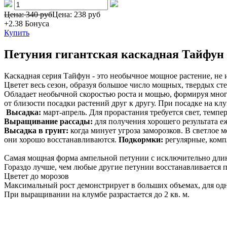
Цена: 340 руб
Цена:
238 руб
+2.38
Бонуса
Купить
Петуния гигантская каскадная Тайфун
Каскадная серия Тайфун - это необычное мощное растение, не
Цветет весь сезон, образуя большое число мощных, твердых сте
Обладает необычной скоростью роста и мощью, формируя многие
от близости посадки растений друг к другу. При посадке на кл
Высадка:
март-апрель. Для прорастания требуется свет, темпер
Выращивание рассады:
для получения хорошего результата еж
Высадка в грунт:
когда минует угроза заморозков. В светлое 
они хорошо восстанавливаются.
Подкормки:
регулярные, комп
Самая мощная форма ампельной петунии с исключительно дл
Гораздо лучше, чем любые другие петунии восстанавливается 
Цветет до морозов
Максимальный рост демонстрирует в больших объемах, для одно
При выращивании на клумбе разрастается до 2 кв. м.