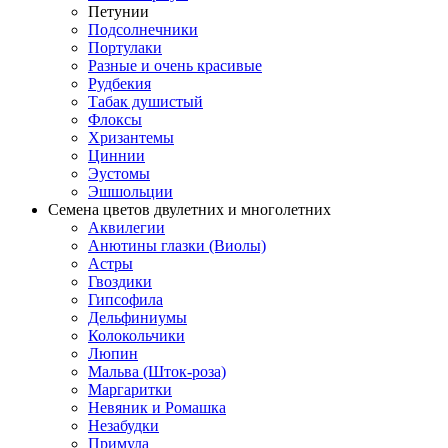
Петунии
Подсолнечники
Портулаки
Разные и очень красивые
Рудбекия
Табак душистый
Флоксы
Хризантемы
Циннии
Эустомы
Эшшольции
Семена цветов двулетних и многолетних
Аквилегии
Анютины глазки (Виолы)
Астры
Гвоздики
Гипсофила
Дельфиниумы
Колокольчики
Люпин
Мальва (Шток-роза)
Маргаритки
Невяник и Ромашка
Незабудки
Примула