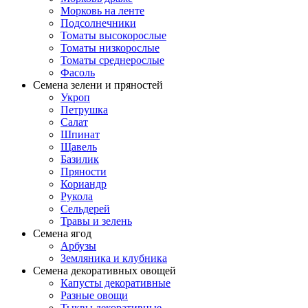
Морковь на ленте
Подсолнечники
Томаты высокорослые
Томаты низкорослые
Томаты среднерослые
Фасоль
Семена зелени и пряностей
Укроп
Петрушка
Салат
Шпинат
Щавель
Базилик
Пряности
Кориандр
Рукола
Сельдерей
Травы и зелень
Семена ягод
Арбузы
Земляника и клубника
Семена декоративных овощей
Капусты декоративные
Разные овощи
Тыквы декоративные