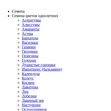
Семена
Семена цветов однолетних
Агератумы
Алиссумы
Амаранты
Астры
Бархатцы
Васильки
Газании
Гвоздики
Георгины
Годеции
Душистые горошки
Импатиенс (бальзамин)
Календула
Колеус
Космеи
Лаватеры
Лен
Лобелии
Львиный зев
Настурции
Остеоспермум