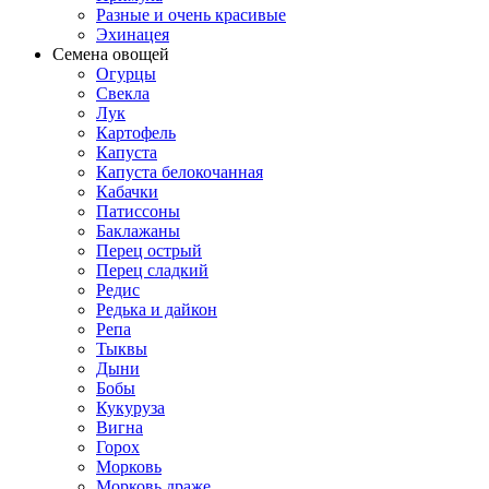
Разные и очень красивые
Эхинацея
Семена овощей
Огурцы
Свекла
Лук
Картофель
Капуста
Капуста белокочанная
Кабачки
Патиссоны
Баклажаны
Перец острый
Перец сладкий
Редис
Редька и дайкон
Репа
Тыквы
Дыни
Бобы
Кукуруза
Вигна
Горох
Морковь
Морковь драже