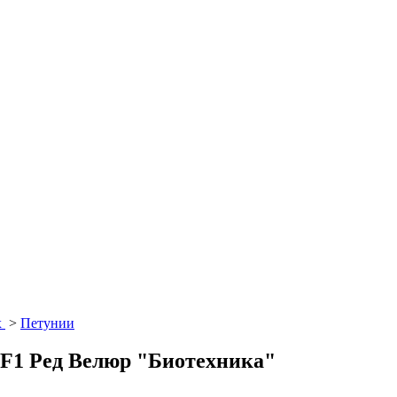
х
>
Петунии
 F1 Ред Велюр "Биотехника"