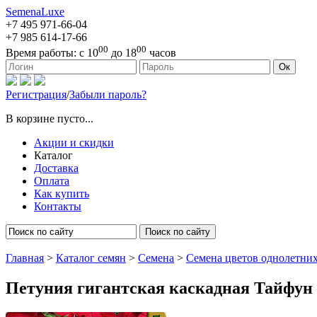
SemenaLuxe
+7 495
971-66-04
+7 985
614-17-66
00
00
Время работы:
с 10
до 18
часов
127473, г. Москва, ул. Краснопролетарская, д. 16, стр. 1
Ок
Регистрация
/
Забыли пароль?
В корзине пусто...
Акции и скидки
Каталог
Доставка
Оплата
Как купить
Контакты
Поиск по сайту
Главная
>
Каталог семян
>
Семена
>
Семена цветов однолетни
Петуния гигантская каскадная Тайфун