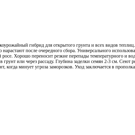
оуро­жайный гибрид для открытого грунта и всех видов теплиц.
ро на­растают после очередного сбора. Универсального использо
 росе. Хорошо переносит резкие перепады температурного и во
 грунт или через рассаду. Глубина заделки семян 2-3 см. Сеют 
т, когда минует угроза заморозков. Уход заключается в пропол