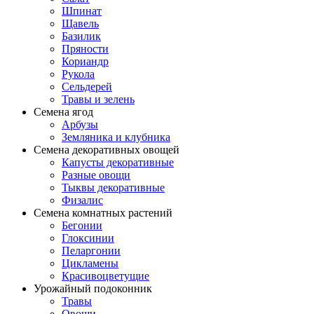
Шпинат
Щавель
Базилик
Пряности
Кориандр
Рукола
Сельдерей
Травы и зелень
Семена ягод
Арбузы
Земляника и клубника
Семена декоративных овощей
Капусты декоративные
Разные овощи
Тыквы декоративные
Физалис
Семена комнатных растений
Бегонии
Глоксинии
Пеларгонии
Цикламены
Красивоцветущие
Урожайный подоконник
Травы
Овощи