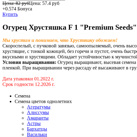
Цена: 82 руб
Цена:
57.4 руб
+0.574
Бонуса
Купить
Огурец Хрустяшка F 1 "Premium Seeds"
Мы хрустим и понимаем, что Хрустяшку обожаем!
Скороспелый, с пучковой завязью, самоопыляемый, очень высок
хрустящие, с тонкой кожицей, без горечи и пустот, очень быст
вкусными и хрустящими. Обладает устой­чивостью к мучнистой
Условия выращивания
:
Огурец выращивают, высевая семена в
пленкой. При выращивании через рассаду её высаживают в грун
Дата упаковки 01.2022 г.
Срок годности 12.2026 г.
Семена
Семена цветов однолетних
Агератумы
Алиссумы
Амаранты
Астры
Бархатцы
Васильки