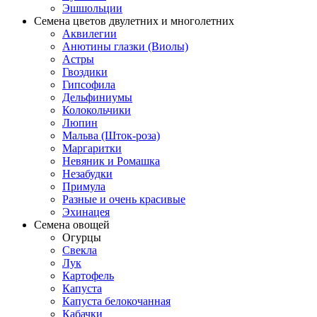
Эшшольции
Семена цветов двулетних и многолетних
Аквилегии
Анютины глазки (Виолы)
Астры
Гвоздики
Гипсофила
Дельфиниумы
Колокольчики
Люпин
Мальва (Шток-роза)
Маргаритки
Невяник и Ромашка
Незабудки
Примула
Разные и очень красивые
Эхинацея
Семена овощей
Огурцы
Свекла
Лук
Картофель
Капуста
Капуста белокочанная
Кабачки