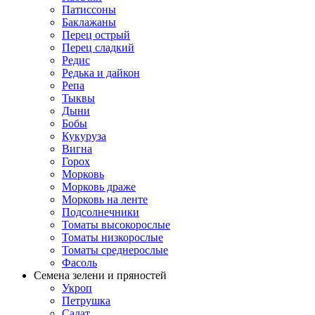
Патиссоны
Баклажаны
Перец острый
Перец сладкий
Редис
Редька и дайкон
Репа
Тыквы
Дыни
Бобы
Кукуруза
Вигна
Горох
Морковь
Морковь драже
Морковь на ленте
Подсолнечники
Томаты высокорослые
Томаты низкорослые
Томаты среднерослые
Фасоль
Семена зелени и пряностей
Укроп
Петрушка
Салат