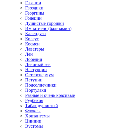
Газании
Гвоздики
Георгины
Годеции
Душистые горошки
Импатиенс (бальзамин)
Календула
Колеус
Космеи
Лаватеры
Лен
Лобелии
Львиный зев
Настурции
Остеоспермум
Петунии
Подсолнечники
Портулаки
Разные и очень красивые
Рудбекия
Табак душистый
Флоксы
Хризантемы
Циннии
Эустомы