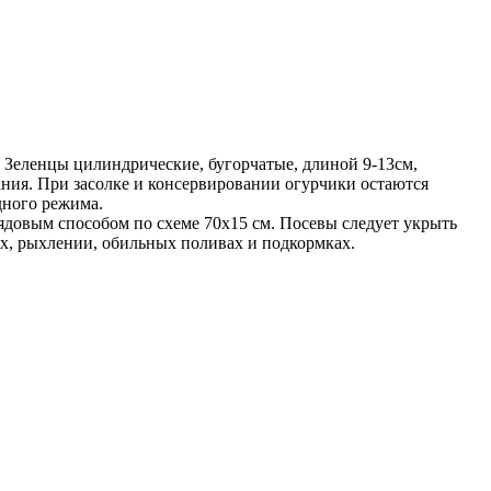
 Зеленцы цилиндрические, бугор­чатые, длиной 9-13см,
вания. При засолке и консервировании огурчики остаются
дного режима.
рядовым способом по схеме 70x15 см. Посевы следует укрыть
ках, рыхлении, обильных поливах и подкормках.