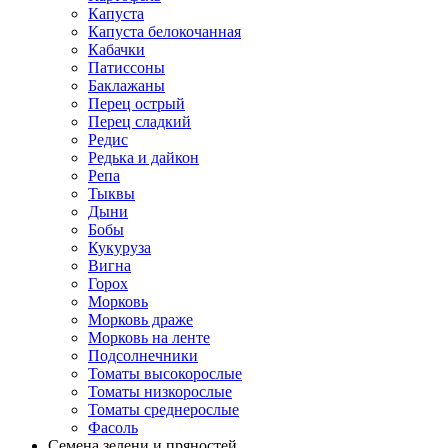
Капуста
Капуста белокочанная
Кабачки
Патиссоны
Баклажаны
Перец острый
Перец сладкий
Редис
Редька и дайкон
Репа
Тыквы
Дыни
Бобы
Кукуруза
Вигна
Горох
Морковь
Морковь драже
Морковь на ленте
Подсолнечники
Томаты высокорослые
Томаты низкорослые
Томаты среднерослые
Фасоль
Семена зелени и пряностей