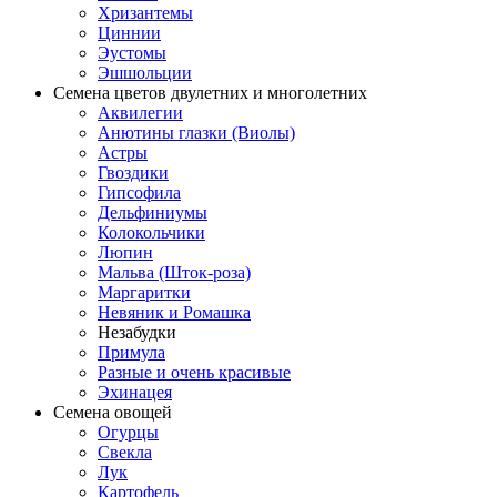
Хризантемы
Циннии
Эустомы
Эшшольции
Семена цветов двулетних и многолетних
Аквилегии
Анютины глазки (Виолы)
Астры
Гвоздики
Гипсофила
Дельфиниумы
Колокольчики
Люпин
Мальва (Шток-роза)
Маргаритки
Невяник и Ромашка
Незабудки
Примула
Разные и очень красивые
Эхинацея
Семена овощей
Огурцы
Свекла
Лук
Картофель