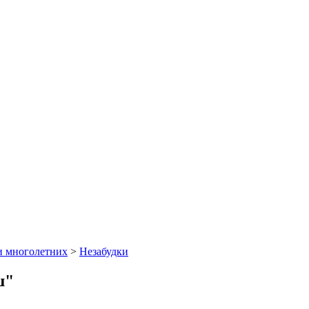
и многолетних
>
Незабудки
ш"