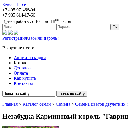
SemenaLuxe
+7 495
971-66-04
+7 985
614-17-66
00
00
Время работы:
с 10
до 18
часов
127473, г. Москва, ул. Краснопролетарская, д. 16, стр. 1
Ок
Регистрация
/
Забыли пароль?
В корзине пусто...
Акции и скидки
Каталог
Доставка
Оплата
Как купить
Контакты
Поиск по сайту
Главная
>
Каталог семян
>
Семена
>
Семена цветов двулетних 
Незабудка Карминовый король "Гаври