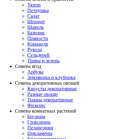
Укроп
Петрушка
Салат
Шпинат
Щавель
Базилик
Пряности
Кориандр
Рукола
Сельдерей
Травы и зелень
Семена ягод
Арбузы
Земляника и клубника
Семена декоративных овощей
Капусты декоративные
Разные овощи
Тыквы декоративные
Физалис
Семена комнатных растений
Бегонии
Глоксинии
Пеларгонии
Цикламены
Красивоцветущие