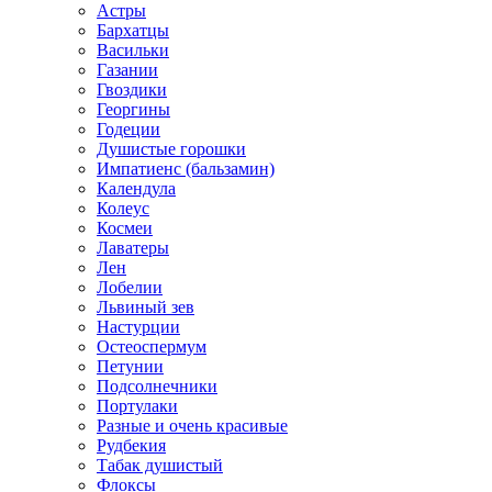
Астры
Бархатцы
Васильки
Газании
Гвоздики
Георгины
Годеции
Душистые горошки
Импатиенс (бальзамин)
Календула
Колеус
Космеи
Лаватеры
Лен
Лобелии
Львиный зев
Настурции
Остеоспермум
Петунии
Подсолнечники
Портулаки
Разные и очень красивые
Рудбекия
Табак душистый
Флоксы