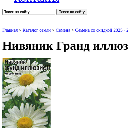
Поиск по сайту
Главная
>
Каталог семян
>
Семена
>
Семена со скидкой 2025 - 2
Нивяник Гранд иллю
Семена цветов