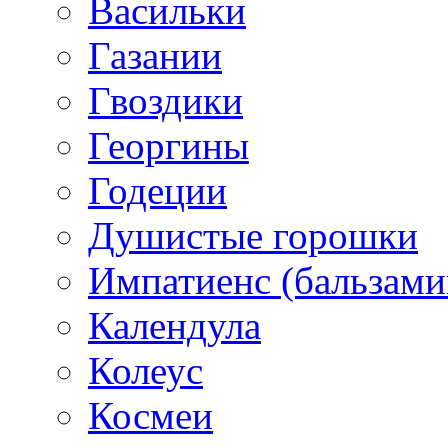
Васильки
Газании
Гвоздики
Георгины
Годеции
Душистые горошки
Импатиенс (бальзами
Календула
Колеус
Космеи