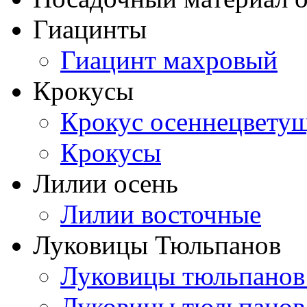
Гиацинты
Гиацинт махровый
Крокусы
Крокус осеннецвету
Крокусы
Лилии осень
Лилии восточные
Луковицы Тюльпанов
Луковицы тюльпанов
Луковицы тюльпанов