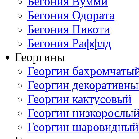
Бегония Вумми
Бегония Одората
Бегония Пикоти
Бегония Раффлд
Георгины
Георгин бахромчаты
Георгин декоративн
Георгин кактусовый
Георгин низкорослы
Георгин шаровидный