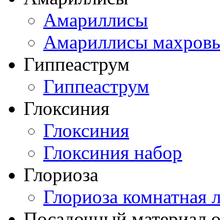
Амариллисы
Амариллисы махров
Гиппеаструм
Гиппеаструм
Глоксиния
Глоксиния
Глоксиния набор
Глориоза
Глориоза комнатная 
Посадочный материал о