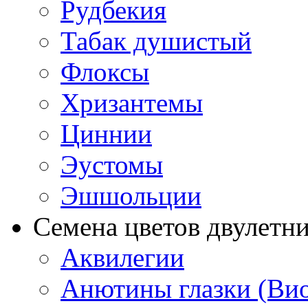
Рудбекия
Табак душистый
Флоксы
Хризантемы
Циннии
Эустомы
Эшшольции
Семена цветов двулетн
Аквилегии
Анютины глазки (Ви