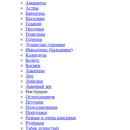
Амаранты
Астры
Бархатцы
Васильки
Газании
Гвоздики
Георгины
Годеции
Душистые горошки
Импатиенс (бальзамин)
Календула
Колеус
Космеи
Лаватеры
Лен
Лобелии
Львиный зев
Настурции
Остеоспермум
Петунии
Подсолнечники
Портулаки
Разные и очень красивые
Рудбекия
Табак душистый