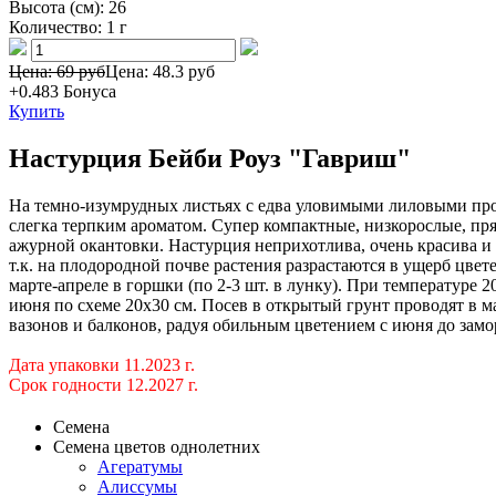
Высота (см):
26
Количество:
1 г
Цена: 69 руб
Цена:
48.3 руб
+0.483
Бонуса
Купить
Настурция Бейби Роуз "Гавриш"
На темно-изумрудных листьях с едва уловимыми лиловыми пр
слегка терпким ароматом. Супер компактные, низкорослые, пря
ажурной окантовки. Настурция неприхотлива, очень красива и п
т.к. на плодородной почве растения разрастаются в ущерб цве
марте-апреле в горшки (по 2-3 шт. в лунку). При температуре 
июня по схеме 20х30 см. Посев в открытый грунт проводят в м
вазонов и балконов, радуя обильным цветением с июня до замо
Дата упаковки 11.2023 г.
Срок годности 12.2027 г.
Семена
Семена цветов однолетних
Агератумы
Алиссумы