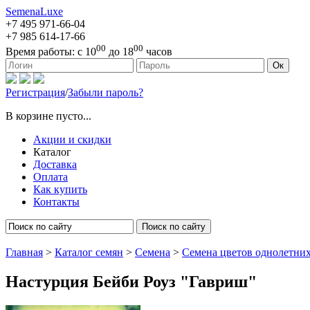
SemenaLuxe
+7 495
971-66-04
+7 985
614-17-66
00
00
Время работы:
с 10
до 18
часов
127473, г. Москва, ул. Краснопролетарская, д. 16, стр. 1
Ок
Регистрация
/
Забыли пароль?
В корзине пусто...
Акции и скидки
Каталог
Доставка
Оплата
Как купить
Контакты
Поиск по сайту
Главная
>
Каталог семян
>
Семена
>
Семена цветов однолетни
Настурция Бейби Роуз "Гавриш"