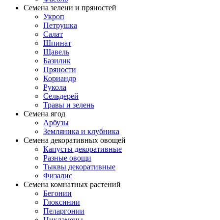
Семена зелени и пряностей
Укроп
Петрушка
Салат
Шпинат
Щавель
Базилик
Пряности
Кориандр
Рукола
Сельдерей
Травы и зелень
Семена ягод
Арбузы
Земляника и клубника
Семена декоративных овощей
Капусты декоративные
Разные овощи
Тыквы декоративные
Физалис
Семена комнатных растений
Бегонии
Глоксинии
Пеларгонии
Цикламены