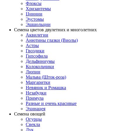
Флоксы
Хризантемы
Циннии
Эустомы
Эшшольции
Семена цветов двулетних и многолетних
Аквилегии
Анютины глазки (Виолы)
Астры
Гвоздики
Гипсофила
Дельфиниумы
Колокольчики
Люпин
Мальва (Шток-роза)
Маргаритки
Невяник и Ромашка
Незабудки
Примула
Разные и очень красивые
Эхинацея
Семена овощей
Огурцы
Свекла
Лук