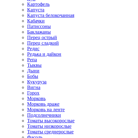
Картофель
Капуста
Капуста белокочанная
Кабачки
Патиссоны
Баклажаны
Перец острый
Перец сладкий
Редис
Редька и дайкон
Репа
Тыквы
Дыни
Бобы
Кукуруза
Вигна
Горох
Морковь
Морковь драже
Морковь на ленте
Подсолнечники
Томаты высокорослые
Томаты низкорослые
Томаты среднерослые
Фасоль