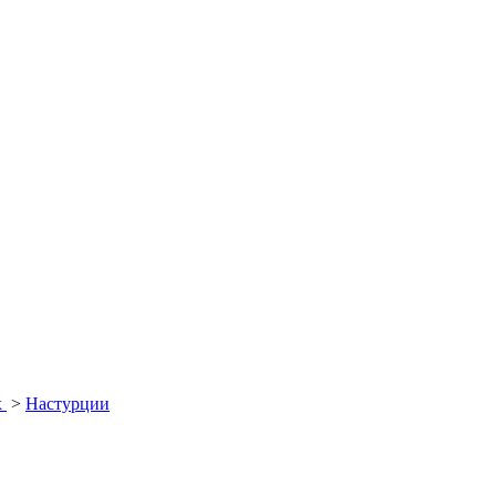
х
>
Настурции