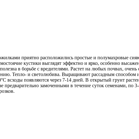
ожилками приятно расположились простые и полумахровые сия
мостоячие кустики выглядят эффектно и ярко, особенно высажен
олезна в борьбе с вредителями. Растет на любых почвах, очень 
тению. Тепло- и светолюбива. Выращивают рассадным способом и
20°С всходы появляются через 7-14 дней. В открытый грунт раст
ае предварительно замоченными в течение суток семенами, по 3-
розков.