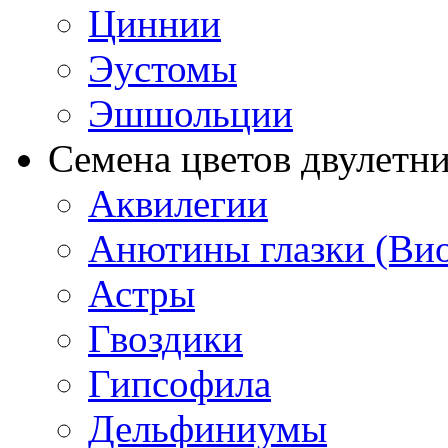
Циннии
Эустомы
Эшшольции
Семена цветов двулетн
Аквилегии
Анютины глазки (Ви
Астры
Гвоздики
Гипсофила
Дельфиниумы