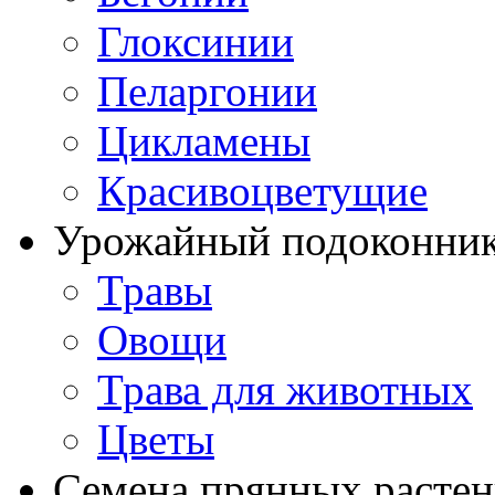
Глоксинии
Пеларгонии
Цикламены
Красивоцветущие
Урожайный подоконни
Травы
Овощи
Трава для животных
Цветы
Семена прянных расте