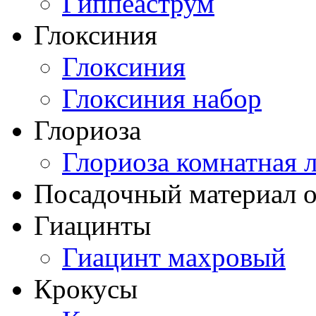
Гиппеаструм
Глоксиния
Глоксиния
Глоксиния набор
Глориоза
Глориоза комнатная 
Посадочный материал о
Гиацинты
Гиацинт махровый
Крокусы