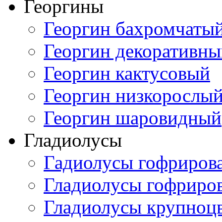
Георгины
Георгин бахромчаты
Георгин декоративн
Георгин кактусовый
Георгин низкорослы
Георгин шаровидный
Гладиолусы
Гадиолусы гофриров
Гладиолусы гофриро
Гладиолусы крупноц