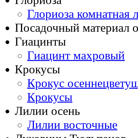
Глориоза комнатная 
Посадочный материал о
Гиацинты
Гиацинт махровый
Крокусы
Крокус осеннецвету
Крокусы
Лилии осень
Лилии восточные