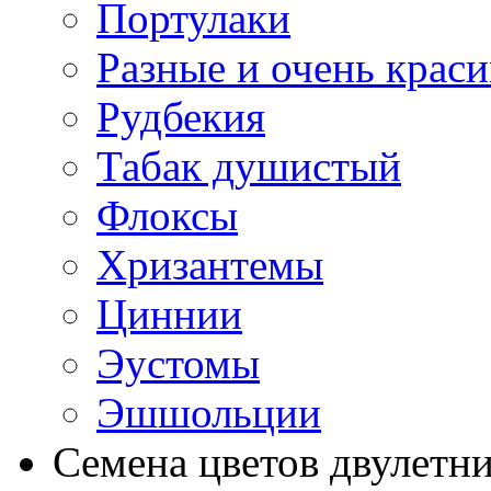
Портулаки
Разные и очень крас
Рудбекия
Табак душистый
Флоксы
Хризантемы
Циннии
Эустомы
Эшшольции
Семена цветов двулетн