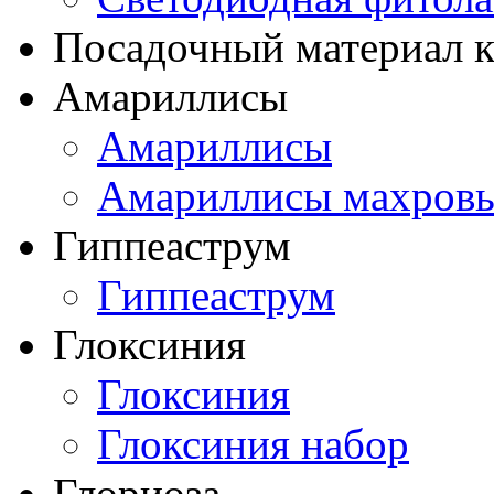
Посадочный материал к
Амариллисы
Амариллисы
Амариллисы махров
Гиппеаструм
Гиппеаструм
Глоксиния
Глоксиния
Глоксиния набор
Глориоза