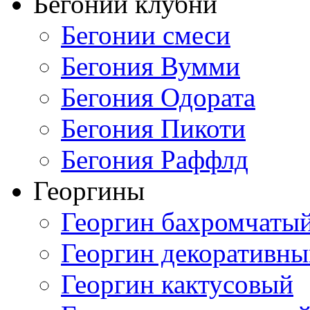
Бегонии клубни
Бегонии смеси
Бегония Вумми
Бегония Одората
Бегония Пикоти
Бегония Раффлд
Георгины
Георгин бахромчаты
Георгин декоративн
Георгин кактусовый