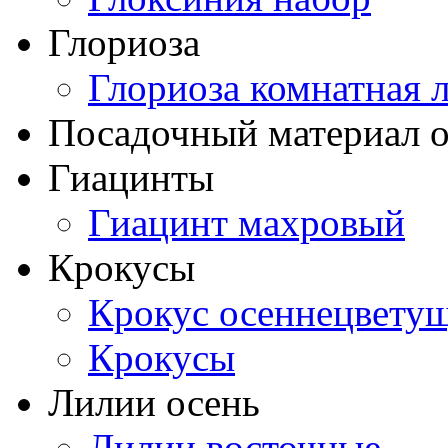
Глориоза
Глориоза комнатная 
Посадочный материал о
Гиацинты
Гиацинт махровый
Крокусы
Крокус осеннецвету
Крокусы
Лилии осень
Лилии восточные