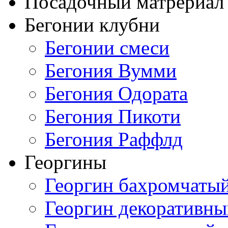
Посадочный матрериал 
Бегонии клубни
Бегонии смеси
Бегония Вумми
Бегония Одората
Бегония Пикоти
Бегония Раффлд
Георгины
Георгин бахромчаты
Георгин декоративн