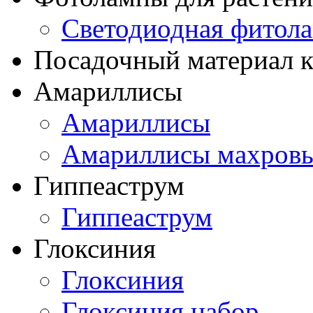
Светодиодная фитол
Посадочный материал к
Амариллисы
Амариллисы
Амариллисы махров
Гиппеаструм
Гиппеаструм
Глоксиния
Глоксиния
Глоксиния набор