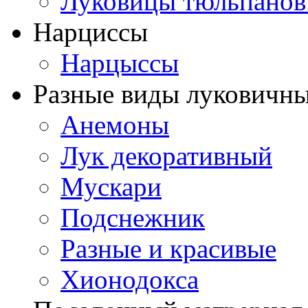
Луковицы тюльпанов
Нарциссы
Нарцыссы
Разные виды луковичны
Анемоны
Лук декоративный
Мускари
Подснежник
Разные и красивые
Хионодокса