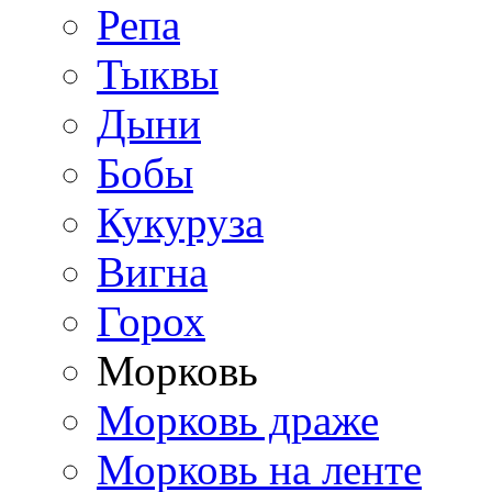
Репа
Тыквы
Дыни
Бобы
Кукуруза
Вигна
Горох
Морковь
Морковь драже
Морковь на ленте