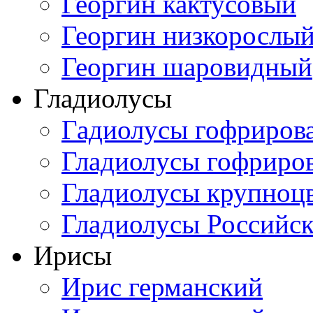
Георгин кактусовый
Георгин низкорослы
Георгин шаровидный
Гладиолусы
Гадиолусы гофриров
Гладиолусы гофриро
Гладиолусы крупноц
Гладиолусы Российск
Ирисы
Ирис германский