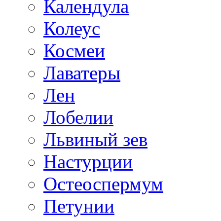
Календула
Колеус
Космеи
Лаватеры
Лен
Лобелии
Львиный зев
Настурции
Остеоспермум
Петунии