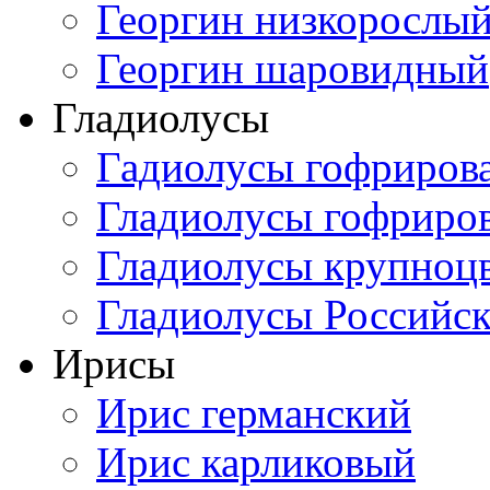
Георгин низкорослы
Георгин шаровидный
Гладиолусы
Гадиолусы гофриров
Гладиолусы гофриро
Гладиолусы крупноц
Гладиолусы Российск
Ирисы
Ирис германский
Ирис карликовый