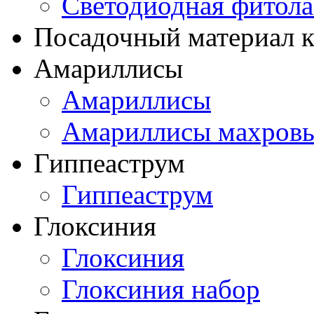
Светодиодная фитол
Посадочный материал к
Амариллисы
Амариллисы
Амариллисы махров
Гиппеаструм
Гиппеаструм
Глоксиния
Глоксиния
Глоксиния набор