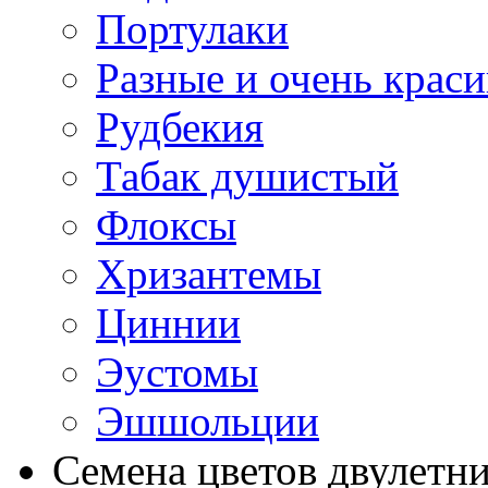
Портулаки
Разные и очень крас
Рудбекия
Табак душистый
Флоксы
Хризантемы
Циннии
Эустомы
Эшшольции
Семена цветов двулетн