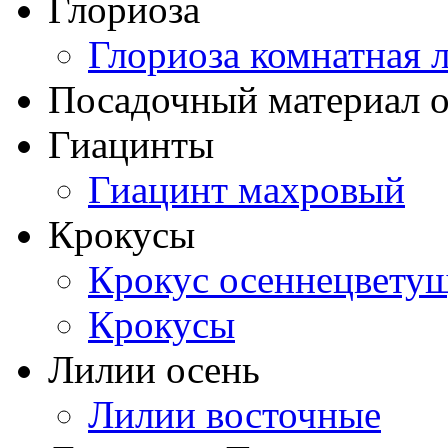
Глориоза
Глориоза комнатная 
Посадочный материал о
Гиацинты
Гиацинт махровый
Крокусы
Крокус осеннецвету
Крокусы
Лилии осень
Лилии восточные