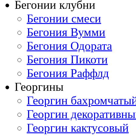
Бегонии клубни
Бегонии смеси
Бегония Вумми
Бегония Одората
Бегония Пикоти
Бегония Раффлд
Георгины
Георгин бахромчаты
Георгин декоративн
Георгин кактусовый