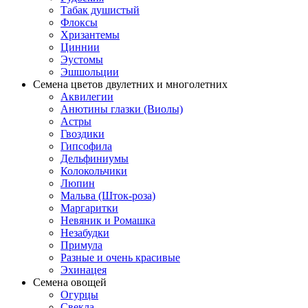
Табак душистый
Флоксы
Хризантемы
Циннии
Эустомы
Эшшольции
Семена цветов двулетних и многолетних
Аквилегии
Анютины глазки (Виолы)
Астры
Гвоздики
Гипсофила
Дельфиниумы
Колокольчики
Люпин
Мальва (Шток-роза)
Маргаритки
Невяник и Ромашка
Незабудки
Примула
Разные и очень красивые
Эхинацея
Семена овощей
Огурцы
Свекла