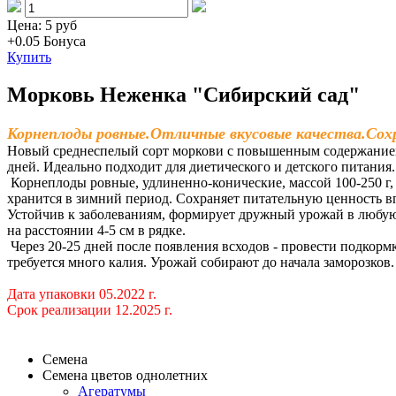
Цена:
5 руб
+0.05
Бонуса
Купить
Морковь Неженка "Сибирский сад"
Корнеплоды ровные.Отличные вкусовые качества.Сох
Новый среднеспелый сорт моркови с повышенным содержанием 
дней. Идеально подходит для диетического и детского питания
Корнеплоды ровные, удлиненно-конические, массой 100-250 г, 
хранится в зимний период. Сохраняет питательную ценность вп
Устойчив к заболеваниям, формирует дружный урожай в любую
на расстоянии 4-5 см в рядке.
Через 20-25 дней после появления всходов - провести подкор
требуется много калия. Урожай собирают до начала заморозков.
Дата упаковки 05.2022
г.
Срок реализации 12.2025 г.
Семена
Семена цветов однолетних
Агератумы