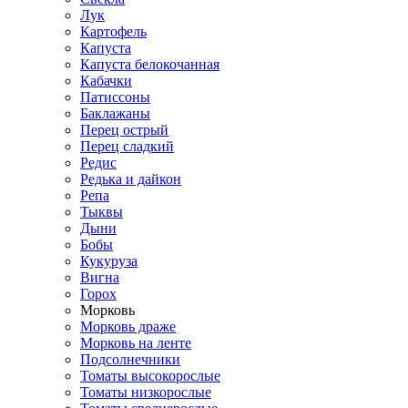
Лук
Картофель
Капуста
Капуста белокочанная
Кабачки
Патиссоны
Баклажаны
Перец острый
Перец сладкий
Редис
Редька и дайкон
Репа
Тыквы
Дыни
Бобы
Кукуруза
Вигна
Горох
Морковь
Морковь драже
Морковь на ленте
Подсолнечники
Томаты высокорослые
Томаты низкорослые