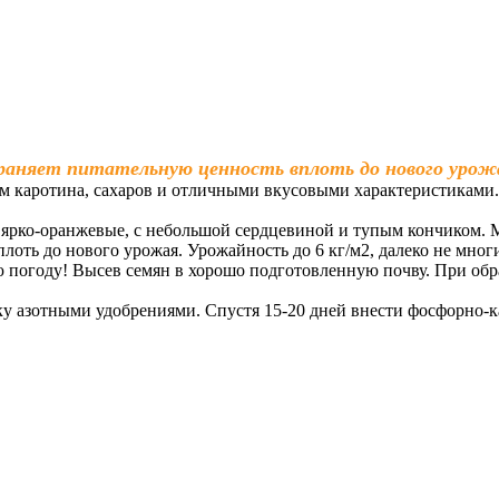
раняет питательную ценность вплоть до нового урож
каротина, сахаров и отличными вкусовыми характеристиками. 
.
ярко-оранжевые, с небольшой сердцевиной и тупым кончиком. Мя
лоть до нового урожая. Урожайность до 6 кг/м2, далеко не мног
 погоду! Высев семян в хорошо подготовленную почву. При обр
мку азотными удобрениями. Спустя 15-20 дней внести фосфорно-