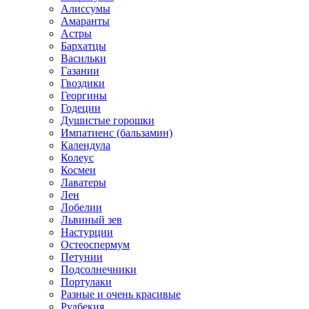
Алиссумы
Амаранты
Астры
Бархатцы
Васильки
Газании
Гвоздики
Георгины
Годеции
Душистые горошки
Импатиенс (бальзамин)
Календула
Колеус
Космеи
Лаватеры
Лен
Лобелии
Львиный зев
Настурции
Остеоспермум
Петунии
Подсолнечники
Портулаки
Разные и очень красивые
Рудбекия