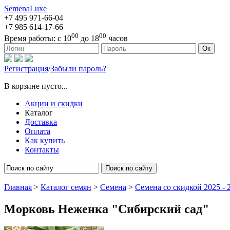
SemenaLuxe
+7 495
971-66-04
+7 985
614-17-66
00
00
Время работы:
с 10
до 18
часов
127473, г. Москва, ул. Краснопролетарская, д. 16, стр. 1
Ок
Регистрация
/
Забыли пароль?
В корзине пусто...
Акции и скидки
Каталог
Доставка
Оплата
Как купить
Контакты
Поиск по сайту
Главная
>
Каталог семян
>
Семена
>
Семена со скидкой 2025 - 2
Морковь Неженка "Сибирский сад"