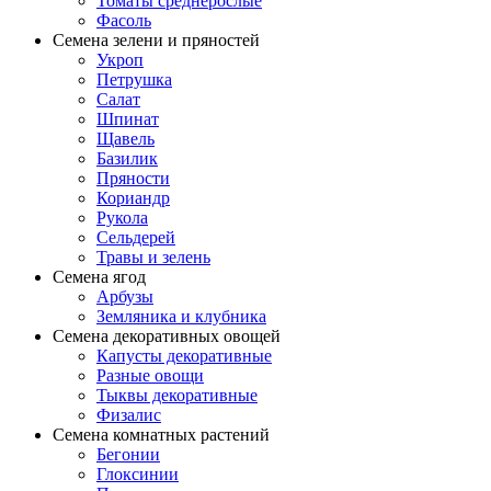
Томаты среднерослые
Фасоль
Семена зелени и пряностей
Укроп
Петрушка
Салат
Шпинат
Щавель
Базилик
Пряности
Кориандр
Рукола
Сельдерей
Травы и зелень
Семена ягод
Арбузы
Земляника и клубника
Семена декоративных овощей
Капусты декоративные
Разные овощи
Тыквы декоративные
Физалис
Семена комнатных растений
Бегонии
Глоксинии