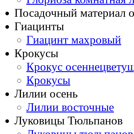
Посадочный материал о
Гиацинты
Гиацинт махровый
Крокусы
Крокус осеннецвету
Крокусы
Лилии осень
Лилии восточные
Луковицы Тюльпанов
Луковицы тюльпанов