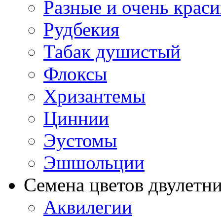
Разные и очень крас
Рудбекия
Табак душистый
Флоксы
Хризантемы
Циннии
Эустомы
Эшшольции
Семена цветов двулетн
Аквилегии