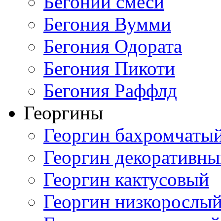
Бегонии смеси
Бегония Вумми
Бегония Одората
Бегония Пикоти
Бегония Раффлд
Георгины
Георгин бахромчаты
Георгин декоративн
Георгин кактусовый
Георгин низкорослы