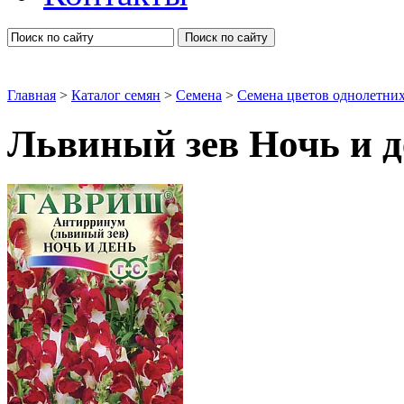
Поиск по сайту
Главная
>
Каталог семян
>
Семена
>
Семена цветов однолетни
Львиный зев Ночь и 
Львиный зев