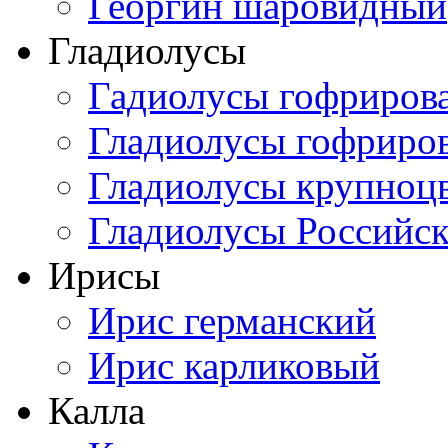
Георгин шаровидный
Гладиолусы
Гадиолусы гофриров
Гладиолусы гофриро
Гладиолусы крупноц
Гладиолусы Российск
Ирисы
Ирис германский
Ирис карликовый
Калла