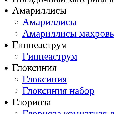
Амариллисы
Амариллисы
Амариллисы махров
Гиппеаструм
Гиппеаструм
Глоксиния
Глоксиния
Глоксиния набор
Глориоза
Глориоза комнатная 