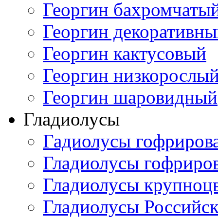
Георгин бахромчаты
Георгин декоративн
Георгин кактусовый
Георгин низкорослы
Георгин шаровидный
Гладиолусы
Гадиолусы гофриров
Гладиолусы гофриро
Гладиолусы крупноц
Гладиолусы Российск