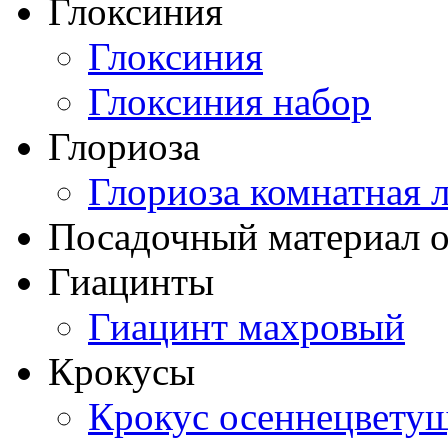
Глоксиния
Глоксиния
Глоксиния набор
Глориоза
Глориоза комнатная 
Посадочный материал о
Гиацинты
Гиацинт махровый
Крокусы
Крокус осеннецвету