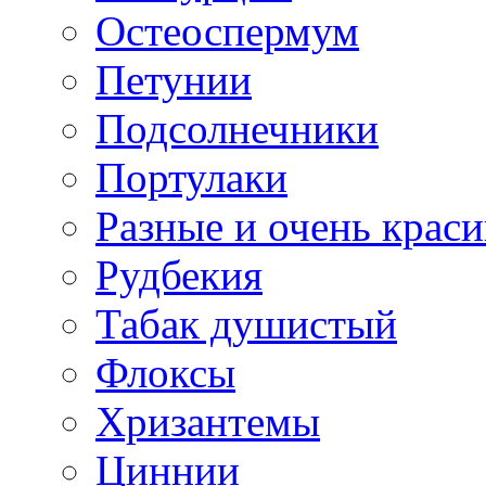
Остеоспермум
Петунии
Подсолнечники
Портулаки
Разные и очень крас
Рудбекия
Табак душистый
Флоксы
Хризантемы
Циннии