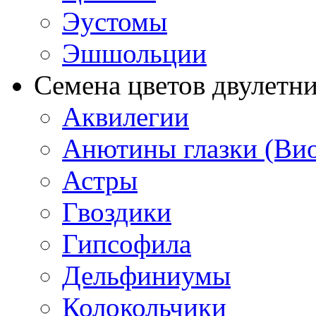
Эустомы
Эшшольции
Семена цветов двулетн
Аквилегии
Анютины глазки (Ви
Астры
Гвоздики
Гипсофила
Дельфиниумы
Колокольчики