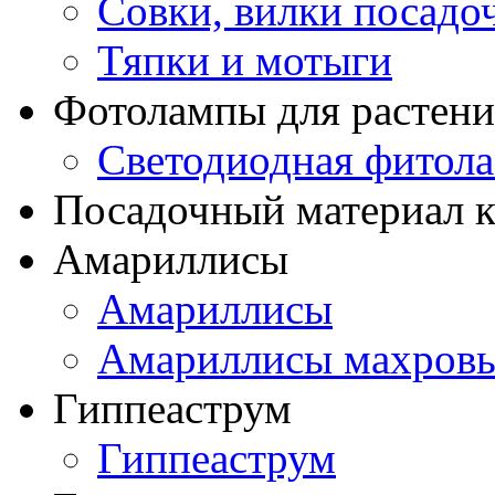
Совки, вилки посадо
Тяпки и мотыги
Фотолампы для растени
Светодиодная фитол
Посадочный материал к
Амариллисы
Амариллисы
Амариллисы махров
Гиппеаструм
Гиппеаструм