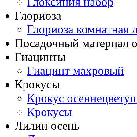
Глоксиния набор
Глориоза
Глориоза комнатная 
Посадочный материал о
Гиацинты
Гиацинт махровый
Крокусы
Крокус осеннецвету
Крокусы
Лилии осень