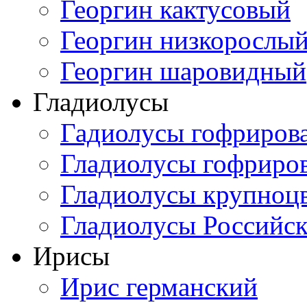
Георгин кактусовый
Георгин низкорослы
Георгин шаровидный
Гладиолусы
Гадиолусы гофриров
Гладиолусы гофриро
Гладиолусы крупноц
Гладиолусы Российск
Ирисы
Ирис германский