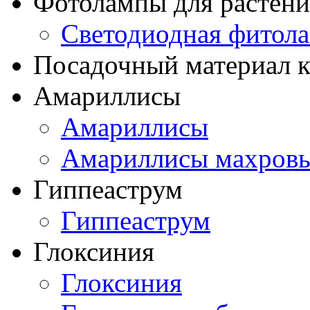
Фотолампы для растени
Светодиодная фитол
Посадочный материал к
Амариллисы
Амариллисы
Амариллисы махров
Гиппеаструм
Гиппеаструм
Глоксиния
Глоксиния