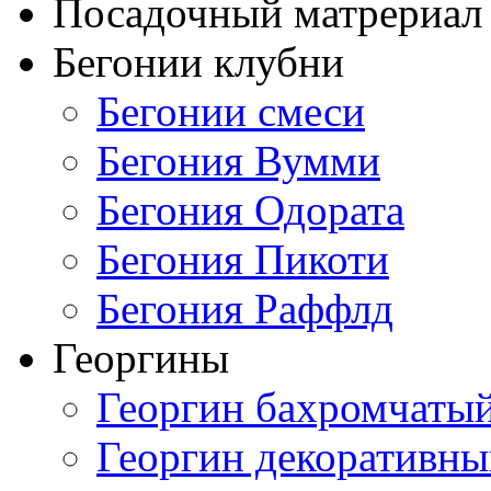
Посадочный матрериал 
Бегонии клубни
Бегонии смеси
Бегония Вумми
Бегония Одората
Бегония Пикоти
Бегония Раффлд
Георгины
Георгин бахромчаты
Георгин декоративн