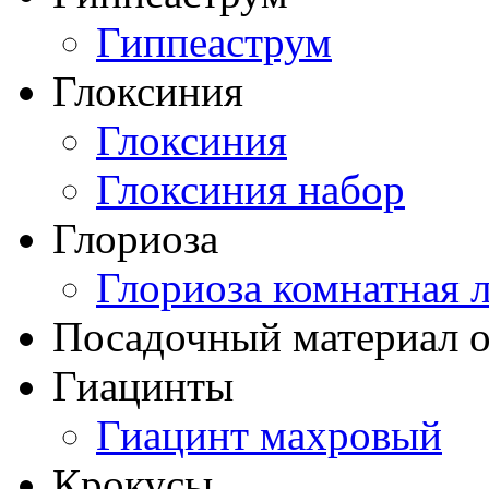
Гиппеаструм
Глоксиния
Глоксиния
Глоксиния набор
Глориоза
Глориоза комнатная 
Посадочный материал о
Гиацинты
Гиацинт махровый
Крокусы