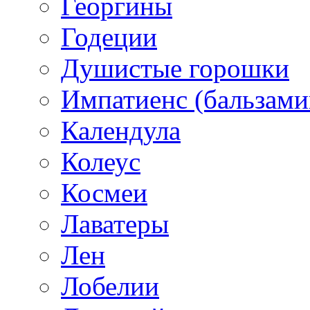
Георгины
Годеции
Душистые горошки
Импатиенс (бальзами
Календула
Колеус
Космеи
Лаватеры
Лен
Лобелии