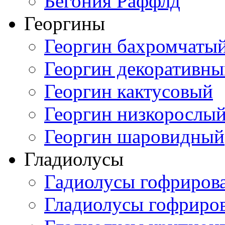
Бегония Раффлд
Георгины
Георгин бахромчаты
Георгин декоративн
Георгин кактусовый
Георгин низкорослы
Георгин шаровидный
Гладиолусы
Гадиолусы гофриров
Гладиолусы гофриро