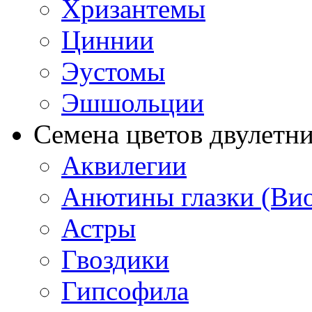
Хризантемы
Циннии
Эустомы
Эшшольции
Семена цветов двулетн
Аквилегии
Анютины глазки (Ви
Астры
Гвоздики
Гипсофила