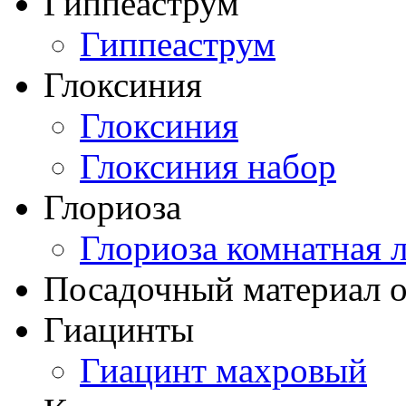
Гиппеаструм
Гиппеаструм
Глоксиния
Глоксиния
Глоксиния набор
Глориоза
Глориоза комнатная 
Посадочный материал о
Гиацинты
Гиацинт махровый