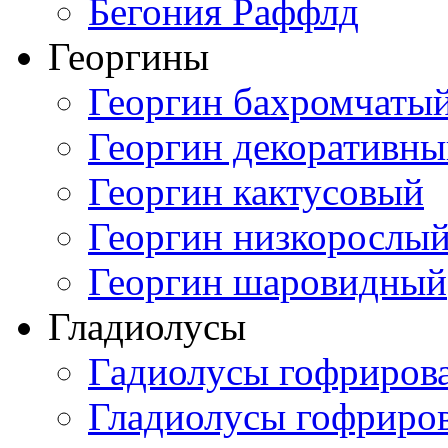
Бегония Раффлд
Георгины
Георгин бахромчаты
Георгин декоративн
Георгин кактусовый
Георгин низкорослы
Георгин шаровидный
Гладиолусы
Гадиолусы гофриров
Гладиолусы гофриро