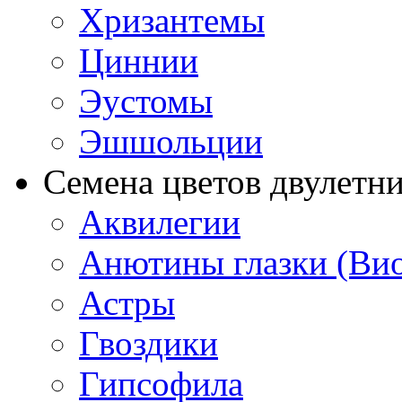
Хризантемы
Циннии
Эустомы
Эшшольции
Семена цветов двулетн
Аквилегии
Анютины глазки (Ви
Астры
Гвоздики
Гипсофила