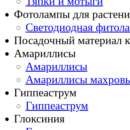
Тяпки и мотыги
Фотолампы для растени
Светодиодная фитол
Посадочный материал к
Амариллисы
Амариллисы
Амариллисы махров
Гиппеаструм
Гиппеаструм
Глоксиния