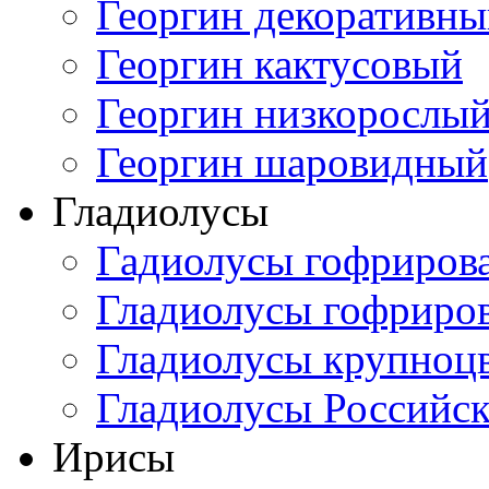
Георгин декоративн
Георгин кактусовый
Георгин низкорослы
Георгин шаровидный
Гладиолусы
Гадиолусы гофриров
Гладиолусы гофриро
Гладиолусы крупноц
Гладиолусы Российск
Ирисы