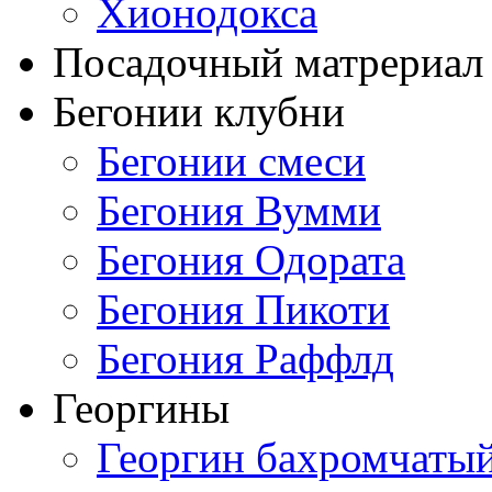
Хионодокса
Посадочный матрериал 
Бегонии клубни
Бегонии смеси
Бегония Вумми
Бегония Одората
Бегония Пикоти
Бегония Раффлд
Георгины
Георгин бахромчаты