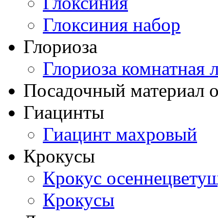
Глоксиния
Глоксиния набор
Глориоза
Глориоза комнатная 
Посадочный материал о
Гиацинты
Гиацинт махровый
Крокусы
Крокус осеннецвету
Крокусы