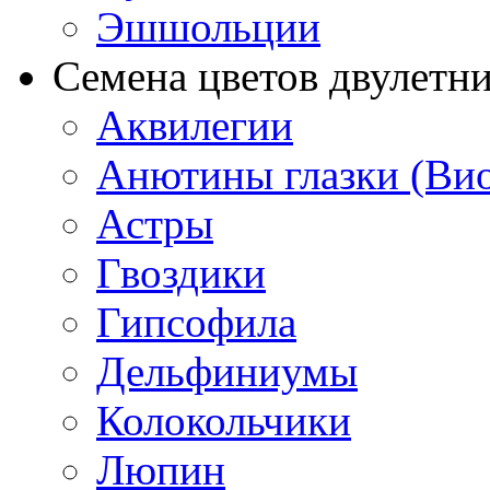
Эшшольции
Семена цветов двулетн
Аквилегии
Анютины глазки (Ви
Астры
Гвоздики
Гипсофила
Дельфиниумы
Колокольчики
Люпин