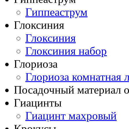
Гиппеаструм
Глоксиния
Глоксиния
Глоксиния набор
Глориоза
Глориоза комнатная 
Посадочный материал о
Гиацинты
Гиацинт махровый
Крокусы