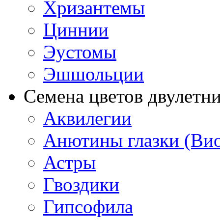
Хризантемы
Циннии
Эустомы
Эшшольции
Семена цветов двулетн
Аквилегии
Анютины глазки (Ви
Астры
Гвоздики
Гипсофила