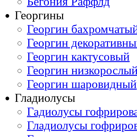
Бегония Раффлд
Георгины
Георгин бахромчаты
Георгин декоративн
Георгин кактусовый
Георгин низкорослы
Георгин шаровидный
Гладиолусы
Гадиолусы гофриров
Гладиолусы гофриро