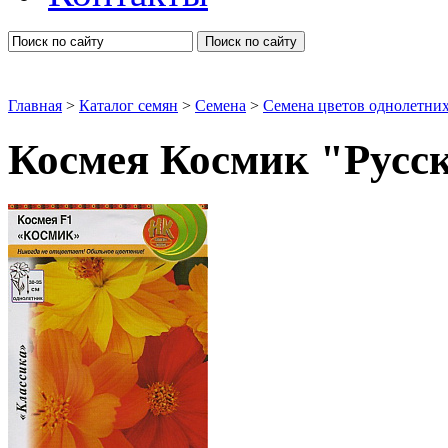
Поиск по сайту
Главная
>
Каталог семян
>
Семена
>
Семена цветов однолетни
Космея Космик "Русс
Космеи