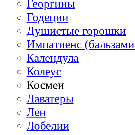
Георгины
Годеции
Душистые горошки
Импатиенс (бальзами
Календула
Колеус
Космеи
Лаватеры
Лен
Лобелии