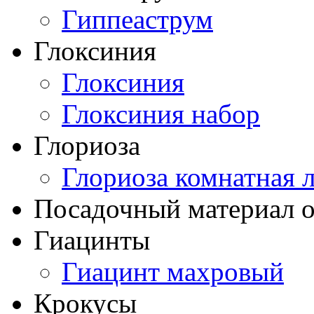
Гиппеаструм
Глоксиния
Глоксиния
Глоксиния набор
Глориоза
Глориоза комнатная 
Посадочный материал о
Гиацинты
Гиацинт махровый
Крокусы