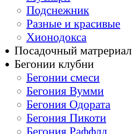
Подснежник
Разные и красивые
Хионодокса
Посадочный матрериал 
Бегонии клубни
Бегонии смеси
Бегония Вумми
Бегония Одората
Бегония Пикоти
Бегония Раффлд