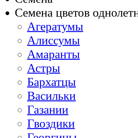
Семена цветов однолет
Агератумы
Алиссумы
Амаранты
Астры
Бархатцы
Васильки
Газании
Гвоздики
Георгины