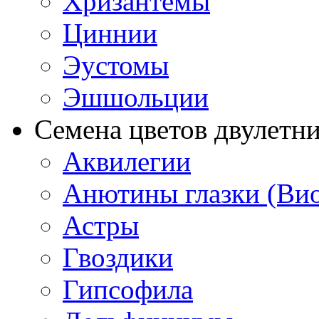
Хризантемы
Циннии
Эустомы
Эшшольции
Семена цветов двулетн
Аквилегии
Анютины глазки (Ви
Астры
Гвоздики
Гипсофила