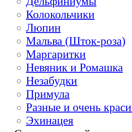
Дельфиниумы
Колокольчики
Люпин
Мальва (Шток-роза)
Маргаритки
Невяник и Ромашка
Незабудки
Примула
Разные и очень крас
Эхинацея