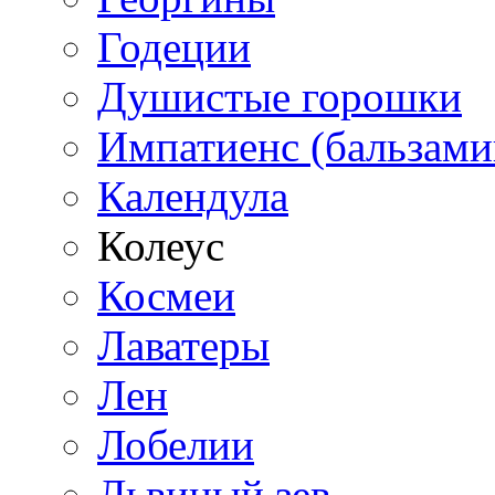
Годеции
Душистые горошки
Импатиенс (бальзами
Календула
Колеус
Космеи
Лаватеры
Лен
Лобелии
Львиный зев