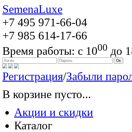
SemenaLuxe
+7 495
971-66-04
+7 985
614-17-66
00
Время работы:
с 10
до 1
127473, г. Москва, ул. Краснопролетарская, д. 16, стр. 1
Ок
Регистрация
/
Забыли паро
В корзине пусто...
Акции и скидки
Каталог