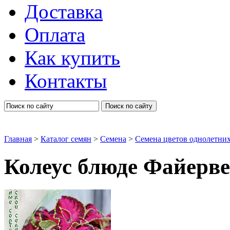
Доставка
Оплата
Как купить
Контакты
Поиск по сайту
Главная
>
Каталог семян
>
Семена
>
Семена цветов однолетни
Колеус блюде Файерв
Колеус