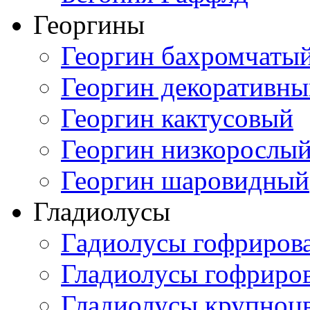
Георгины
Георгин бахромчаты
Георгин декоративн
Георгин кактусовый
Георгин низкорослы
Георгин шаровидный
Гладиолусы
Гадиолусы гофриров
Гладиолусы гофриро
Гладиолусы крупноц